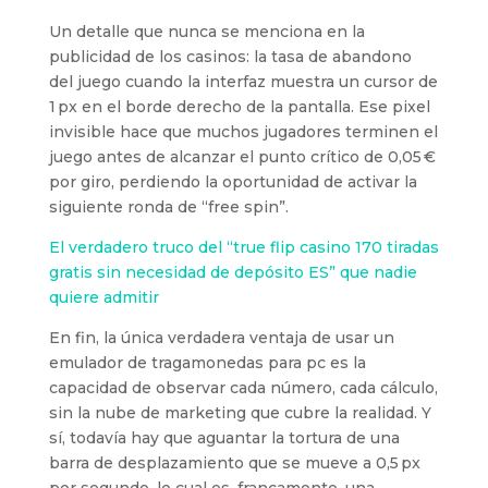
Un detalle que nunca se menciona en la
publicidad de los casinos: la tasa de abandono
del juego cuando la interfaz muestra un cursor de
1 px en el borde derecho de la pantalla. Ese pixel
invisible hace que muchos jugadores terminen el
juego antes de alcanzar el punto crítico de 0,05 €
por giro, perdiendo la oportunidad de activar la
siguiente ronda de “free spin”.
El verdadero truco del “true flip casino 170 tiradas
gratis sin necesidad de depósito ES” que nadie
quiere admitir
En fin, la única verdadera ventaja de usar un
emulador de tragamonedas para pc es la
capacidad de observar cada número, cada cálculo,
sin la nube de marketing que cubre la realidad. Y
sí, todavía hay que aguantar la tortura de una
barra de desplazamiento que se mueve a 0,5 px