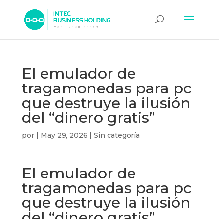
El emulador de
tragamonedas para pc
que destruye la ilusión
del “dinero gratis”
por
|
May 29, 2026
| Sin categoría
El emulador de
tragamonedas para pc
que destruye la ilusión
del “dinero gratis”