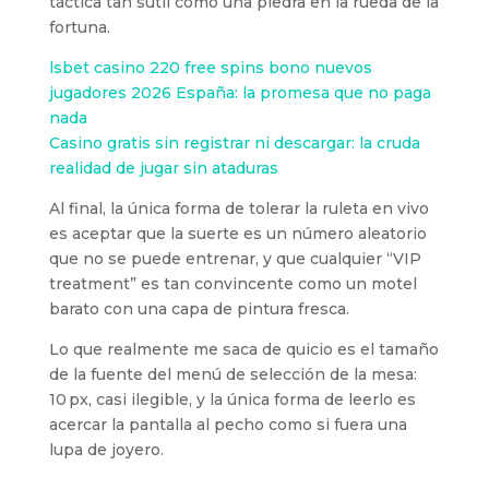
táctica tan sutil como una piedra en la rueda de la
fortuna.
lsbet casino 220 free spins bono nuevos
jugadores 2026 España: la promesa que no paga
nada
Casino gratis sin registrar ni descargar: la cruda
realidad de jugar sin ataduras
Al final, la única forma de tolerar la ruleta en vivo
es aceptar que la suerte es un número aleatorio
que no se puede entrenar, y que cualquier “VIP
treatment” es tan convincente como un motel
barato con una capa de pintura fresca.
Lo que realmente me saca de quicio es el tamaño
de la fuente del menú de selección de la mesa:
10 px, casi ilegible, y la única forma de leerlo es
acercar la pantalla al pecho como si fuera una
lupa de joyero.