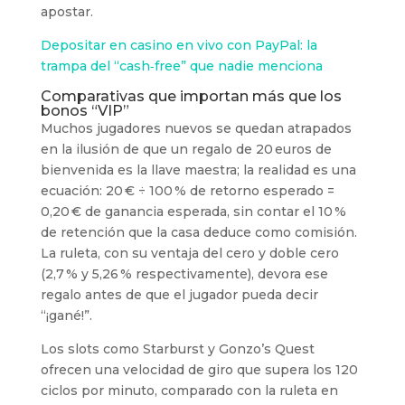
apostar.
Depositar en casino en vivo con PayPal: la
trampa del “cash‑free” que nadie menciona
Comparativas que importan más que los
bonos “VIP”
Muchos jugadores nuevos se quedan atrapados
en la ilusión de que un regalo de 20 euros de
bienvenida es la llave maestra; la realidad es una
ecuación: 20 € ÷ 100 % de retorno esperado =
0,20 € de ganancia esperada, sin contar el 10 %
de retención que la casa deduce como comisión.
La ruleta, con su ventaja del cero y doble cero
(2,7 % y 5,26 % respectivamente), devora ese
regalo antes de que el jugador pueda decir
“¡gané!”.
Los slots como Starburst y Gonzo’s Quest
ofrecen una velocidad de giro que supera los 120
ciclos por minuto, comparado con la ruleta en