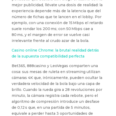
mejor publicidad, llévate una dosis de realidad: la
experiencia depende más de la latencia que del
número de fichas que te lancen en el lobby. Por
ejemplo, con una conexión de 15 Mbps el retardo
suele rondar los 200 ms; con 50 Mbps cae a
80 ms, y el margen de error se vuelve casi
irrelevante frente al crudo azar de la bola.
Casino online Chrome: la brutal realidad detrás
de la supuesta compatibilidad perfecta
Bet365, 888casino y LeoVegas comparten una
cosa: sus mesas de ruleta en streaming utilizan
cámaras 4K que, irónicamente, pueden ocultar la
verdadera velocidad de la bola bajo una capa de
brillo. Cuando la rueda gira a 28 revoluciones por
minuto, la cámara registra cada rebote, pero el
algoritmo de compresión introduce un desfase
de 0,12 s que, en una partida de 5 minutos,
equivale a perder hasta 3 oportunidades de