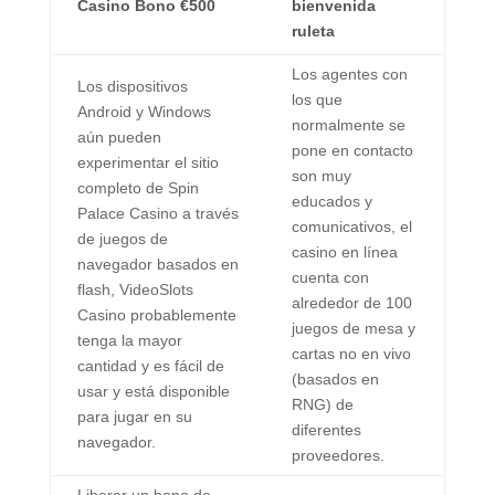
Casino Bono €500
bienvenida
ruleta
Los agentes con
Los dispositivos
los que
Android y Windows
normalmente se
aún pueden
pone en contacto
experimentar el sitio
son muy
completo de Spin
educados y
Palace Casino a través
comunicativos, el
de juegos de
casino en línea
navegador basados en
cuenta con
flash, VideoSlots
alrededor de 100
Casino probablemente
juegos de mesa y
tenga la mayor
cartas no en vivo
cantidad y es fácil de
(basados en
usar y está disponible
RNG) de
para jugar en su
diferentes
navegador.
proveedores.