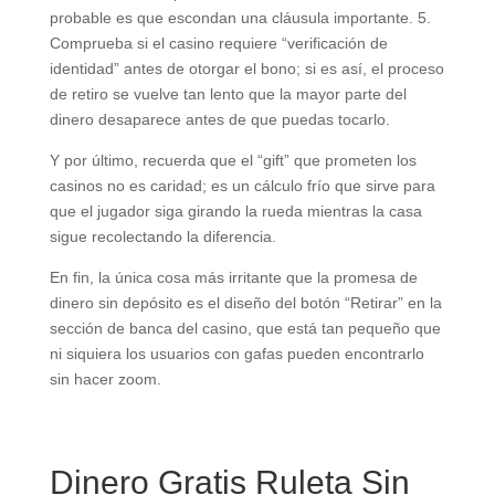
probable es que escondan una cláusula importante. 5.
Comprueba si el casino requiere “verificación de
identidad” antes de otorgar el bono; si es así, el proceso
de retiro se vuelve tan lento que la mayor parte del
dinero desaparece antes de que puedas tocarlo.
Y por último, recuerda que el “gift” que prometen los
casinos no es caridad; es un cálculo frío que sirve para
que el jugador siga girando la rueda mientras la casa
sigue recolectando la diferencia.
En fin, la única cosa más irritante que la promesa de
dinero sin depósito es el diseño del botón “Retirar” en la
sección de banca del casino, que está tan pequeño que
ni siquiera los usuarios con gafas pueden encontrarlo
sin hacer zoom.
Dinero Gratis Ruleta Sin