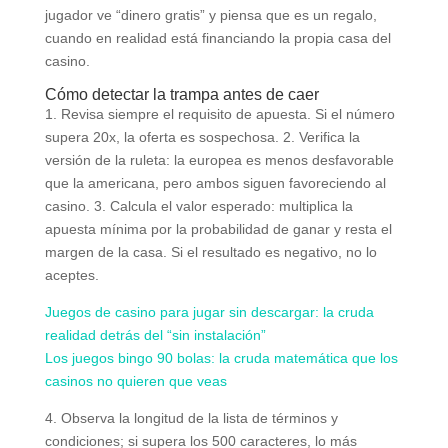
jugador ve “dinero gratis” y piensa que es un regalo,
cuando en realidad está financiando la propia casa del
casino.
Cómo detectar la trampa antes de caer
1. Revisa siempre el requisito de apuesta. Si el número
supera 20x, la oferta es sospechosa. 2. Verifica la
versión de la ruleta: la europea es menos desfavorable
que la americana, pero ambos siguen favoreciendo al
casino. 3. Calcula el valor esperado: multiplica la
apuesta mínima por la probabilidad de ganar y resta el
margen de la casa. Si el resultado es negativo, no lo
aceptes.
Juegos de casino para jugar sin descargar: la cruda
realidad detrás del “sin instalación”
Los juegos bingo 90 bolas: la cruda matemática que los
casinos no quieren que veas
4. Observa la longitud de la lista de términos y
condiciones; si supera los 500 caracteres, lo más