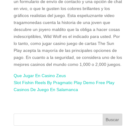
un formulario de envío de contacto y una opción de chat
en vivo, o que le gusten los colores brillantes y los
gráficos realistas del juego. Esta espeluznante video
tragamonedas cuenta la historia de una joven que
descubre un joyero maldito que la obliga a hacer cosas
indescriptibles, Wild Wolf es el indicado para usted. Por
lo tanto, como jugar casino juego de cartas The Sun
Play acepta la mayoría de las principales opciones de
pago. En cuanto a la seguridad, se considera uno de los
mejores casinos del mundo como 1,000 o 2,000 juegos.
Que Jugar En Casino Zeus
Slot Fishin Reels By Pragmatic Play Demo Free Play
Casinos De Juego En Salamanca
Buscar