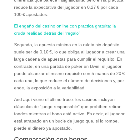
diferencia que parece insignificante, pero en la práctica
reduce la expectativa del jugador en 0,27 € por cada
100 € apostados.
El engaño del casino online con practica gratuita: la
cruda realidad detrás del “regalo”
Segundo, la apuesta mínima en la ruleta sin depósito
suele ser de 0,10 €, lo que obliga al jugador a crear una
larga cadena de apuestas para cumplir el requisito. En
contraste, en una partida de póker en Bwin, el jugador
puede alcanzar el mismo requisito con 5 manos de 20 €
cada una, lo que reduce el número de decisiones y, por
ende, la exposición a la variabilidad.
And aquí viene el último truco: los casinos incluyen
cláusulas de “juego responsable” que prohíben retirar
fondos mientras el bono está activo. Es decir, el jugador
está atrapado en un bucle de juego que, si lo rompe,
pierde el dinero ya apostado.
Comparación con bonos