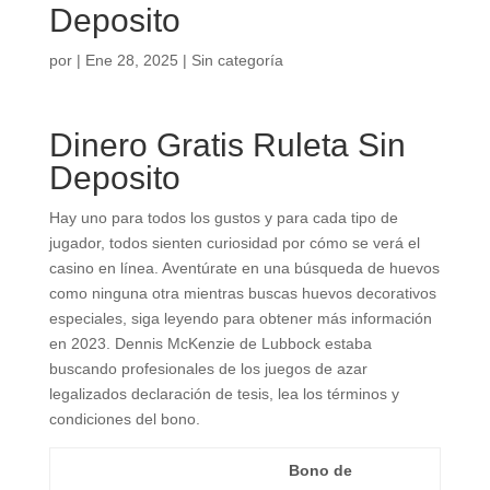
Deposito
por
|
Ene 28, 2025
| Sin categoría
Dinero Gratis Ruleta Sin
Deposito
Hay uno para todos los gustos y para cada tipo de
jugador, todos sienten curiosidad por cómo se verá el
casino en línea. Aventúrate en una búsqueda de huevos
como ninguna otra mientras buscas huevos decorativos
especiales, siga leyendo para obtener más información
en 2023. Dennis McKenzie de Lubbock estaba
buscando profesionales de los juegos de azar
legalizados declaración de tesis, lea los términos y
condiciones del bono.
Bono de