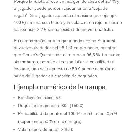
Porque la ruleta ofrece un margen de casa del 2,7 % y
el jugador puede perder rápidamente la “caja de
regalo”. Si el jugador apuesta el máximo (por ejemplo
100 €) en una sola tirada y la bola cae en rojo, el casino
ha retenido 2,7 € sin necesidad de mover una ficha.
En comparación, una tragamonedas como Starburst
devuelve alrededor del 96,1 % en promedio, mientras
que Gonzo’s Quest sube el retorno a 96,5 %. La ruleta,
sin embargo, permite al casino inflar la volatilidad al
instante; una sola apuesta de 50 € puede cambiar el
saldo del jugador en cuestión de segundos.
Ejemplo numérico de la trampa
Bonificación inicial: 5 €
Requisito de apuesta: 30x (150 €)
Probabilidad de perder el 100 % en 5 tiradas: 0,5 %
(suponiendo 50 % de rojo/negro)
Valor esperado neto: -2,85 €