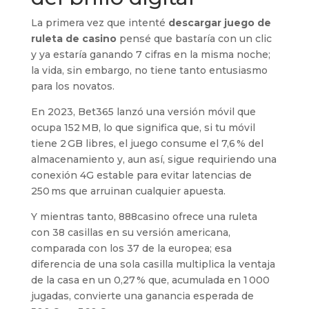
La primera vez que intenté
descargar juego de
ruleta de casino
pensé que bastaría con un clic
y ya estaría ganando 7 cifras en la misma noche;
la vida, sin embargo, no tiene tanto entusiasmo
para los novatos.
En 2023, Bet365 lanzó una versión móvil que
ocupa 152 MB, lo que significa que, si tu móvil
tiene 2 GB libres, el juego consume el 7,6 % del
almacenamiento y, aun así, sigue requiriendo una
conexión 4G estable para evitar latencias de
250 ms que arruinan cualquier apuesta.
Y mientras tanto, 888casino ofrece una ruleta
con 38 casillas en su versión americana,
comparada con los 37 de la europea; esa
diferencia de una sola casilla multiplica la ventaja
de la casa en un 0,27 % que, acumulada en 1 000
jugadas, convierte una ganancia esperada de