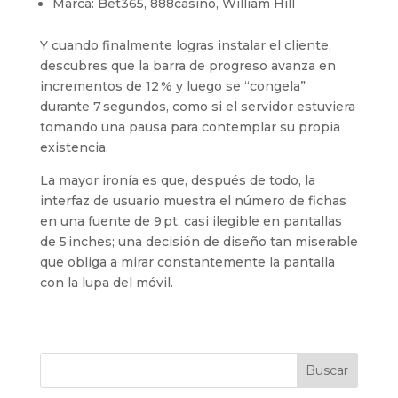
Marca: Bet365, 888casino, William Hill
Y cuando finalmente logras instalar el cliente,
descubres que la barra de progreso avanza en
incrementos de 12 % y luego se “congela”
durante 7 segundos, como si el servidor estuviera
tomando una pausa para contemplar su propia
existencia.
La mayor ironía es que, después de todo, la
interfaz de usuario muestra el número de fichas
en una fuente de 9 pt, casi ilegible en pantallas
de 5 inches; una decisión de diseño tan miserable
que obliga a mirar constantemente la pantalla
con la lupa del móvil.
Buscar