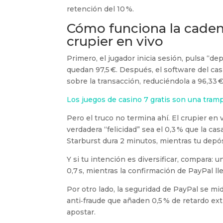
retención del 10 %.
Cómo funciona la cadena
crupier en vivo
Primero, el jugador inicia sesión, pulsa “dep
quedan 97,5 €. Después, el software del ca
sobre la transacción, reduciéndola a 96,33 €
Los juegos de casino 7 gratis son una tra
Pero el truco no termina ahí. El crupier en
verdadera “felicidad” sea el 0,3 % que la ca
Starburst dura 2 minutos, mientras tu depó
Y si tu intención es diversificar, compara:
0,7 s, mientras la confirmación de PayPal ll
Por otro lado, la seguridad de PayPal se mid
anti‑fraude que añaden 0,5 % de retardo extr
apostar.