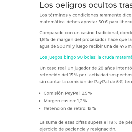
Los peligros ocultos tras
Los términos y condiciones raramente dicen:
matemática: debes apostar 30 € para liberar 
Comparado con un casino tradicional, donde
1,8 % de margen del procesador hace que la 
agua de 500 ml y luego recibir una de 475 ml
Los juegos bingo 90 bolas: la cruda matemá
Un caso real: un jugador de 28 años intentó
retención del 15 % por “actividad sospechosa
sin contar la comisión de PayPal de 5 €, ter
Comisión PayPal: 2,5 %
Margen casino: 1,2 %
Retención de retiro: 15 %
La suma de esas cifras supera el 18 % de pér
ejercicio de paciencia y resignación.