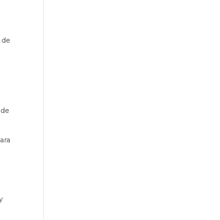
s de
 de
ara
y