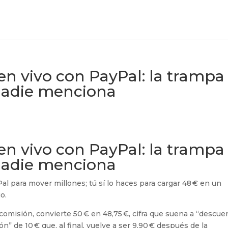
en vivo con PayPal: la trampa
 nadie menciona
en vivo con PayPal: la trampa
 nadie menciona
l para mover millones; tú sí lo haces para cargar 48 € en un
o.
 comisión, convierte 50 € en 48,75 €, cifra que suena a “descue
n” de 10 € que, al final, vuelve a ser 9,90 € después de la