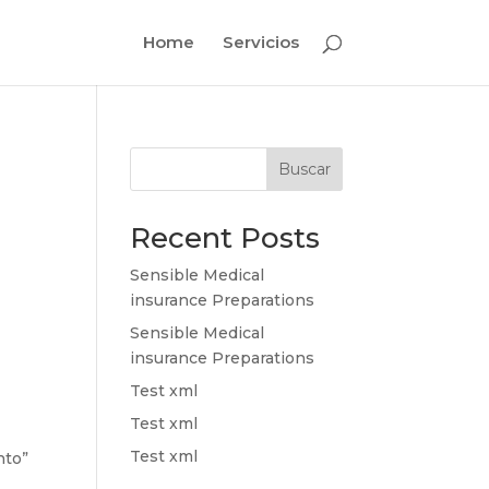
Home
Servicios
Buscar
Recent Posts
Sensible Medical
insurance Preparations
Sensible Medical
insurance Preparations
Test xml
Test xml
Test xml
nto”