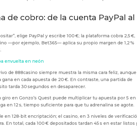
 de cobro: de la cuenta PayPal al
ositar”, elige PayPal y escribe 100 €; la plataforma cobra 2,5 €,
sino —por ejemplo, Bet365— aplica su propio margen de 1,2 %
.
mpa envuelta en neón
 vivo de 888casino siempre muestra la misma cara feliz, aunque
sa gana en cada apuesta de 20 €. En contraste, una partida de
sito tarda 30 segundos en desaparecer.
 un giro en Gonzo’s Quest puede multiplicar tu apuesta por 5 en
ega en 12 s, tiempo suficiente para que tu adrenalina se agote.
e en 128‑bit encriptación; el casino, en 3 niveles de verificaci
a. En total, cada 100 € depositados tardan 45 s en estar listos