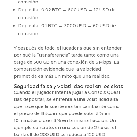
comisión.
Depositar 0,02 BTC → 600 USD → 12 USD de
comisión.
Depositar 0,1 BTC → 3000 USD → 60 USD de
comisión.
Y después de todo, el jugador sigue sin entender
por qué la “transferencia” tarda tanto como una
carga de 500 GB en una conexión de 5 Mbps. La
comparación evidencia que la velocidad
prometida es más un mito que una realidad.
Seguridad falsa y volatilidad real en los slots
Cuando el jugador intenta jugar a Gonzo’s Quest
tras depositar, se enfrenta a una volatilidad alta
que hace que la suerte sea tan cambiante como
el precio de Bitcoin, que puede subir 5 % en
10 minutos o caer 3 % en la misma fracción. Un
ejemplo concreto: en una sesión de 2 horas, el
bankroll de 200 USD se reduce a 120 USD