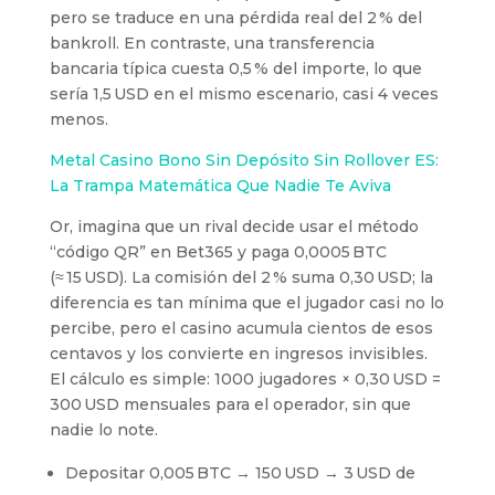
pero se traduce en una pérdida real del 2 % del
bankroll. En contraste, una transferencia
bancaria típica cuesta 0,5 % del importe, lo que
sería 1,5 USD en el mismo escenario, casi 4 veces
menos.
Metal Casino Bono Sin Depósito Sin Rollover ES:
La Trampa Matemática Que Nadie Te Aviva
Or, imagina que un rival decide usar el método
“código QR” en Bet365 y paga 0,0005 BTC
(≈ 15 USD). La comisión del 2 % suma 0,30 USD; la
diferencia es tan mínima que el jugador casi no lo
percibe, pero el casino acumula cientos de esos
centavos y los convierte en ingresos invisibles.
El cálculo es simple: 1000 jugadores × 0,30 USD =
300 USD mensuales para el operador, sin que
nadie lo note.
Depositar 0,005 BTC → 150 USD → 3 USD de