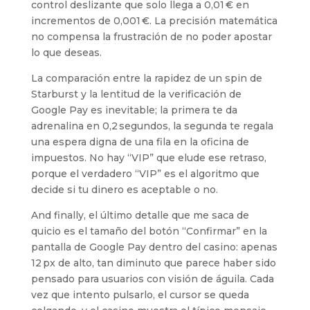
control deslizante que solo llega a 0,01 € en
incrementos de 0,001 €. La precisión matemática
no compensa la frustración de no poder apostar
lo que deseas.
La comparación entre la rapidez de un spin de
Starburst y la lentitud de la verificación de
Google Pay es inevitable; la primera te da
adrenalina en 0,2 segundos, la segunda te regala
una espera digna de una fila en la oficina de
impuestos. No hay “VIP” que elude ese retraso,
porque el verdadero “VIP” es el algoritmo que
decide si tu dinero es aceptable o no.
And finally, el último detalle que me saca de
quicio es el tamaño del botón “Confirmar” en la
pantalla de Google Pay dentro del casino: apenas
12 px de alto, tan diminuto que parece haber sido
pensado para usuarios con visión de águila. Cada
vez que intento pulsarlo, el cursor se queda