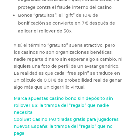
protege contra el fraude interno del casino.
Bonos “gratuitos”: el “gift” de 10 € de
bonificación se convierte en 7 € después de
aplicar el rollover de 30x.
Y sí, el término “gratuito” suena atractivo, pero
los casinos no son organizaciones benéficas;
nadie reparte dinero sin esperar algo a cambio, ni
siquiera una foto de perfil de un avatar genérico.
La realidad es que cada “free spin” se traduce en
un cálculo de 0,01 € de probabilidad real de ganar
algo más que un cigarrillo virtual.
Marca apuestas casino bono sin depósito sin
rollover ES: la trampa del “regalo” que nadie
necesita
CoolBet Casino 140 tiradas gratis para jugadores
nuevos España: la trampa del “regalo” que no
paga