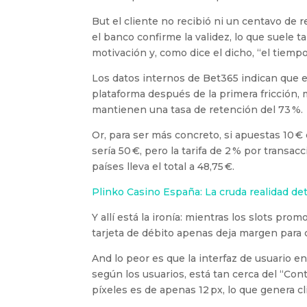
But el cliente no recibió ni un centavo de r
el banco confirme la validez, lo que suele ta
motivación y, como dice el dicho, “el tiemp
Los datos internos de Bet365 indican que e
plataforma después de la primera fricción,
mantienen una tasa de retención del 73 %.
Or, para ser más concreto, si apuestas 10 € 
sería 50 €, pero la tarifa de 2 % por transa
países lleva el total a 48,75 €.
Plinko Casino España: La cruda realidad det
Y allí está la ironía: mientras los slots p
tarjeta de débito apenas deja margen para c
And lo peor es que la interfaz de usuario e
según los usuarios, está tan cerca del “Con
píxeles es de apenas 12 px, lo que genera cl