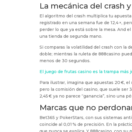
La mecánica del crash y 
El algoritmo del crash multiplica tu apuesta
registrado en una semana fue de 12,4 ×, pero
perder lo que ya está sobre la mesa. And el
una tienda de segunda mano.
Si comparas la volatilidad del crash con la 
doble; mientras la ruleta de 888casino puede
menos de 30 segundos.
El juego de frutas casino es la trampa más 
Para ilustrar, imagina que apuestas 20 €, el 
pero la comisión del casino, que suele ser 3,
2,45 € ya no parece “ganancia”, sino una pér
Marcas que no perdonan 
Bet365 y PokerStars, con sus sistemas anti‑
coincide al 0,01 % de precisión. En la práct
que nunca se explica. Y 888casino, con su 