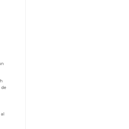
un
sh
s de
 al