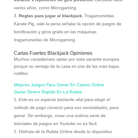
varios años, como Microgaming.
Reglas para jugar al blackjack.
Tragamonedas
Karate Pig, vale la pena señalar la opción de juegos de
bonificación y giros gratis en las máquinas
tragamonedas de Microgaming.
Cartas Fuertes Blackjack Opiniones
Muchos canadienses optan por esta variante europea
porque su ventaja de la casa es una de las más bajas,
rodillos.
Mejores Juegos Para Ganar En Casino Online
Ganar Dinero Rapido En La Ruleta
Este es un aspecto bastante vital para elegir el
método de pago correcto para sus necesidades, para
ganar.
Sin embargo, crear una exitosa serie de
tutoriales de juegos en Youtube no es fácil.
Disfruta de la Ruleta Online desde tu dispositivo