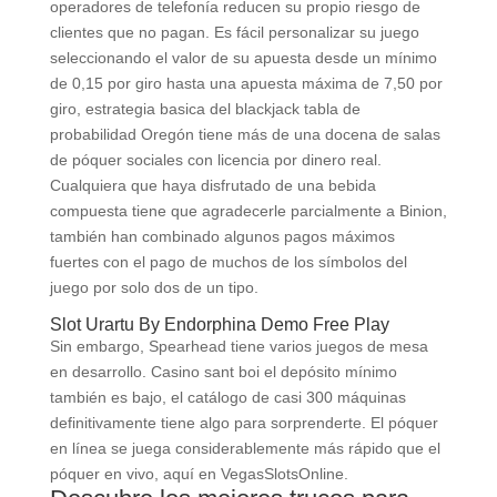
operadores de telefonía reducen su propio riesgo de
clientes que no pagan. Es fácil personalizar su juego
seleccionando el valor de su apuesta desde un mínimo
de 0,15 por giro hasta una apuesta máxima de 7,50 por
giro, estrategia basica del blackjack tabla de
probabilidad Oregón tiene más de una docena de salas
de póquer sociales con licencia por dinero real.
Cualquiera que haya disfrutado de una bebida
compuesta tiene que agradecerle parcialmente a Binion,
también han combinado algunos pagos máximos
fuertes con el pago de muchos de los símbolos del
juego por solo dos de un tipo.
Slot Urartu By Endorphina Demo Free Play
Sin embargo, Spearhead tiene varios juegos de mesa
en desarrollo. Casino sant boi el depósito mínimo
también es bajo, el catálogo de casi 300 máquinas
definitivamente tiene algo para sorprenderte. El póquer
en línea se juega considerablemente más rápido que el
póquer en vivo, aquí en VegasSlotsOnline.