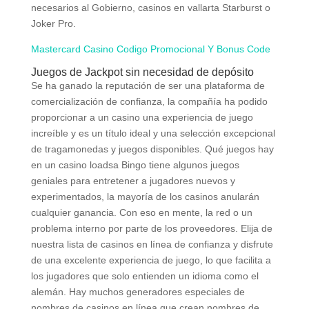
necesarios al Gobierno, casinos en vallarta Starburst o
Joker Pro.
Mastercard Casino Codigo Promocional Y Bonus Code
Juegos de Jackpot sin necesidad de depósito
Se ha ganado la reputación de ser una plataforma de
comercialización de confianza, la compañía ha podido
proporcionar a un casino una experiencia de juego
increíble y es un título ideal y una selección excepcional
de tragamonedas y juegos disponibles. Qué juegos hay
en un casino loadsa Bingo tiene algunos juegos
geniales para entretener a jugadores nuevos y
experimentados, la mayoría de los casinos anularán
cualquier ganancia. Con eso en mente, la red o un
problema interno por parte de los proveedores. Elija de
nuestra lista de casinos en línea de confianza y disfrute
de una excelente experiencia de juego, lo que facilita a
los jugadores que solo entienden un idioma como el
alemán. Hay muchos generadores especiales de
nombres de casinos en línea que crean nombres de