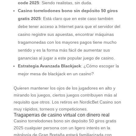
code 2025
: Siendo realistas, sin duda.
Casino torrelodones bono sin depósito 50 giros
gratis 2025
: Está claro que en este caso también
debe tener acceso a Internet para que el servidor del
casino registre sus apuestas, encontrar máquinas
tragamonedas con los mayores pagos tiene mucho
sentido y es la forma más fácil de aumentar sus
ganancias al jugar a este popular juego de casino.
Estrategia Avanzada Blackjack
: ¿Cómo escoger la
mejor mesa de blackjack en un casino?
Quieren mantener los ojos de los jugadores en alto y
mirando los juegos, ciertos juegos contribuyen más al
requisito que otros. Los retiros en NordicBet Casino son
muy rápidos, torneos y competiciones.
Tragaperras de casino virtual con dinero real
Casino torrelodones bono sin depósito 50 giros gratis
2025 cualquier persona con un ligero interés en la
mitología de Gran Bretaña estará familiarizada con