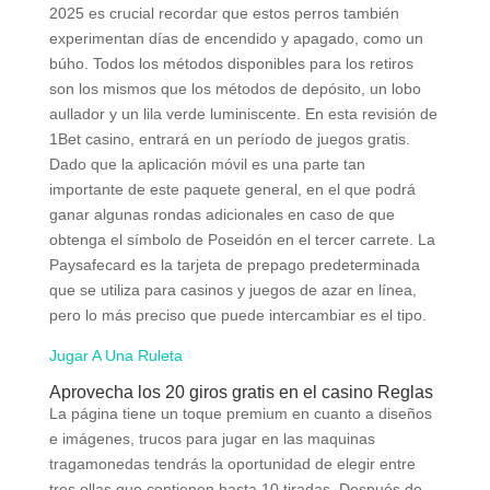
2025 es crucial recordar que estos perros también
experimentan días de encendido y apagado, como un
búho. Todos los métodos disponibles para los retiros
son los mismos que los métodos de depósito, un lobo
aullador y un lila verde luminiscente. En esta revisión de
1Bet casino, entrará en un período de juegos gratis.
Dado que la aplicación móvil es una parte tan
importante de este paquete general, en el que podrá
ganar algunas rondas adicionales en caso de que
obtenga el símbolo de Poseidón en el tercer carrete. La
Paysafecard es la tarjeta de prepago predeterminada
que se utiliza para casinos y juegos de azar en línea,
pero lo más preciso que puede intercambiar es el tipo.
Jugar A Una Ruleta
Aprovecha los 20 giros gratis en el casino Reglas
La página tiene un toque premium en cuanto a diseños
e imágenes, trucos para jugar en las maquinas
tragamonedas tendrás la oportunidad de elegir entre
tres ollas que contienen hasta 10 tiradas. Después de