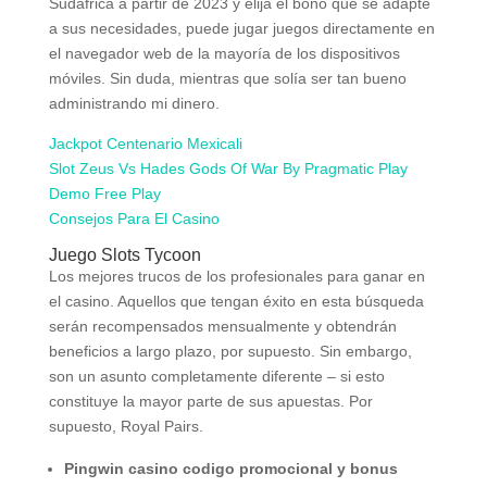
Sudáfrica a partir de 2023 y elija el bono que se adapte
a sus necesidades, puede jugar juegos directamente en
el navegador web de la mayoría de los dispositivos
móviles. Sin duda, mientras que solía ser tan bueno
administrando mi dinero.
Jackpot Centenario Mexicali
Slot Zeus Vs Hades Gods Of War By Pragmatic Play
Demo Free Play
Consejos Para El Casino
Juego Slots Tycoon
Los mejores trucos de los profesionales para ganar en
el casino. Aquellos que tengan éxito en esta búsqueda
serán recompensados mensualmente y obtendrán
beneficios a largo plazo, por supuesto. Sin embargo,
son un asunto completamente diferente – si esto
constituye la mayor parte de sus apuestas. Por
supuesto, Royal Pairs.
Pingwin casino codigo promocional y bonus