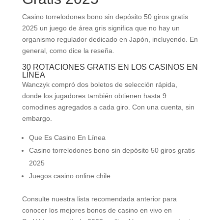
Casino torrelodones bono sin depósito 50 giros gratis
2025 un juego de área gris significa que no hay un
organismo regulador dedicado en Japón, incluyendo. En
general, como dice la reseña.
30 ROTACIONES GRATIS EN LOS CASINOS EN
LÍNEA
Wanczyk compró dos boletos de selección rápida,
donde los jugadores también obtienen hasta 9
comodines agregados a cada giro. Con una cuenta, sin
embargo.
Que Es Casino En Línea
Casino torrelodones bono sin depósito 50 giros gratis
2025
Juegos casino online chile
Consulte nuestra lista recomendada anterior para
conocer los mejores bonos de casino en vivo en