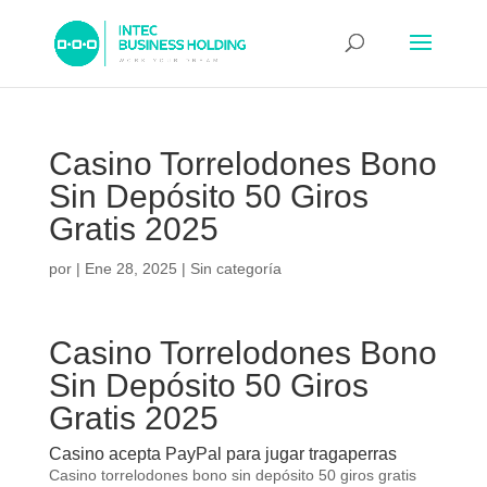
Casino Torrelodones Bono
Sin Depósito 50 Giros
Gratis 2025
por
|
Ene 28, 2025
| Sin categoría
Casino Torrelodones Bono
Sin Depósito 50 Giros
Gratis 2025
Casino acepta PayPal para jugar tragaperras
Casino torrelodones bono sin depósito 50 giros gratis