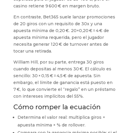
casino retiene 9 600 € en margen bruto.
En contraste, Bet365 suele lanzar promociones
de 20 giros con un requisito de 30x y una
apuesta mínima de 0,20 €. 20×0,20 € = 4 € de
apuesta mínima requerida, pero el jugador
necesita generar 120 € de turnover antes de
tocar una retirada.
William Hill, por su parte, entrega 30 giros
cuando depositas al menos 30 €. El cálculo es
sencillo: 30 × 0,15 € = 4,5 € de apuesta. Sin
embargo, el límite de ganancia está puesto en
7 €, lo que convierte el “regalo” en un préstamo
con intereses implícitos del 55%.
Cómo romper la ecuación
Determina el valor real: multiplica giros ×
apuesta mínima × % de rollover.
Compara con la ganancia máxima posible: si el