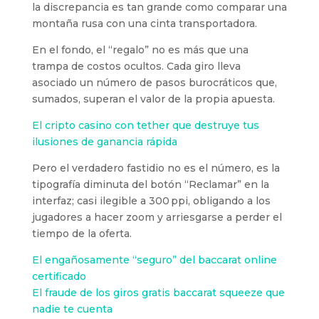
la discrepancia es tan grande como comparar una
montaña rusa con una cinta transportadora.
En el fondo, el “regalo” no es más que una
trampa de costos ocultos. Cada giro lleva
asociado un número de pasos burocráticos que,
sumados, superan el valor de la propia apuesta.
El cripto casino con tether que destruye tus
ilusiones de ganancia rápida
Pero el verdadero fastidio no es el número, es la
tipografía diminuta del botón “Reclamar” en la
interfaz; casi ilegible a 300 ppi, obligando a los
jugadores a hacer zoom y arriesgarse a perder el
tiempo de la oferta.
El engañosamente “seguro” del baccarat online
certificado
El fraude de los giros gratis baccarat squeeze que
nadie te cuenta