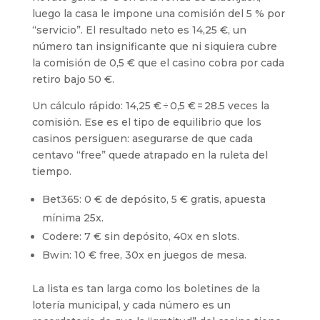
luego la casa le impone una comisión del 5 % por
“servicio”. El resultado neto es 14,25 €, un
número tan insignificante que ni siquiera cubre
la comisión de 0,5 € que el casino cobra por cada
retiro bajo 50 €.
Un cálculo rápido: 14,25 € ÷ 0,5 € = 28.5 veces la
comisión. Ese es el tipo de equilibrio que los
casinos persiguen: asegurarse de que cada
centavo “free” quede atrapado en la ruleta del
tiempo.
Bet365: 0 € de depósito, 5 € gratis, apuesta
mínima 25x.
Codere: 7 € sin depósito, 40x en slots.
Bwin: 10 € free, 30x en juegos de mesa.
La lista es tan larga como los boletines de la
lotería municipal, y cada número es un