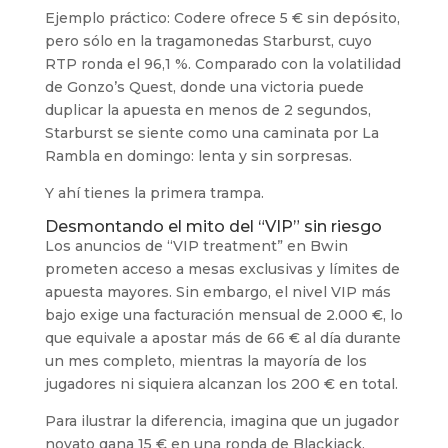
Ejemplo práctico: Codere ofrece 5 € sin depósito,
pero sólo en la tragamonedas Starburst, cuyo
RTP ronda el 96,1 %. Comparado con la volatilidad
de Gonzo’s Quest, donde una victoria puede
duplicar la apuesta en menos de 2 segundos,
Starburst se siente como una caminata por La
Rambla en domingo: lenta y sin sorpresas.
Y ahí tienes la primera trampa.
Desmontando el mito del “VIP” sin riesgo
Los anuncios de “VIP treatment” en Bwin
prometen acceso a mesas exclusivas y límites de
apuesta mayores. Sin embargo, el nivel VIP más
bajo exige una facturación mensual de 2.000 €, lo
que equivale a apostar más de 66 € al día durante
un mes completo, mientras la mayoría de los
jugadores ni siquiera alcanzan los 200 € en total.
Para ilustrar la diferencia, imagina que un jugador
novato gana 15 € en una ronda de Blackjack,