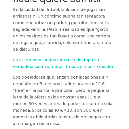
En la ciudad del fútbol, la ilusión de jugar sin
arriesgar ni un céntimo suena tan tentadora
como encontrar un parking gratuito cerca de la
Sagrada Familia. Pero la realidad es que “gratis”
en los casinos es tan ilusoria como una cartera
de regalo que, al abrirla, solo contiene una nota
de disculpas.
La ruleta para juegos virtuales destapa su
verdadera cara: números, trucos y mucho desdén
Los operadores que lanzan bonificaciones sin
depósito en Barcelona suelen anunciar 10 €
“free” en la pantalla principal, pero la pequeña
letra de la oferta exige apostar esas 10 € al
menos 30 veces antes de poder retirar una sola
moneda. Si calculas 10 € × 30, son 300 € en
apuestas obligatorias a menudo en juegos con
alto margen de la casa.