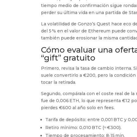
tiempo medio de confirmación sigue rondand
perder su última vida en una partida de Sta
La volatilidad de Gonzo’s Quest hace eco de
del 5 % en el valor de Ethereum puede con
también puede erosionar la misma cantidad
Cómo evaluar una oferta 
“gift” gratuito
Primero, revisa la tasa de cambio interna. S
suele convertirlo a €200, pero la condició
tocar la retirada.
Segundo, compárala con el coste real de la r
fue de 0,006 ETH, lo que representa €12 po
pierdes €600 al año solo en fees.
Tarifa de depósito: entre 0,001 BTC y 0,0
Retiro mínimo: 0,010 BTC (≈ €300).
Tiempo de procesamiento: 8‑15 min.