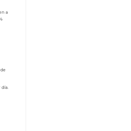
en a
 %
 de
 día.