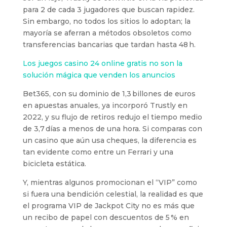
para 2 de cada 3 jugadores que buscan rapidez.
Sin embargo, no todos los sitios lo adoptan; la
mayoría se aferran a métodos obsoletos como
transferencias bancarias que tardan hasta 48 h.
Los juegos casino 24 online gratis no son la
solución mágica que venden los anuncios
Bet365, con su dominio de 1,3 billones de euros
en apuestas anuales, ya incorporó Trustly en
2022, y su flujo de retiros redujo el tiempo medio
de 3,7 días a menos de una hora. Si comparas con
un casino que aún usa cheques, la diferencia es
tan evidente como entre un Ferrari y una
bicicleta estática.
Y, mientras algunos promocionan el “VIP” como
si fuera una bendición celestial, la realidad es que
el programa VIP de Jackpot City no es más que
un recibo de papel con descuentos de 5 % en