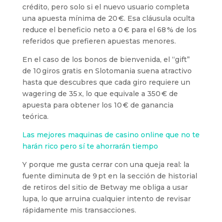
crédito, pero solo si el nuevo usuario completa
una apuesta mínima de 20 €. Esa cláusula oculta
reduce el beneficio neto a 0 € para el 68 % de los
referidos que prefieren apuestas menores.
En el caso de los bonos de bienvenida, el “gift”
de 10 giros gratis en Slotomania suena atractivo
hasta que descubres que cada giro requiere un
wagering de 35 x, lo que equivale a 350 € de
apuesta para obtener los 10 € de ganancia
teórica.
Las mejores maquinas de casino online que no te
harán rico pero sí te ahorrarán tiempo
Y porque me gusta cerrar con una queja real: la
fuente diminuta de 9 pt en la sección de historial
de retiros del sitio de Betway me obliga a usar
lupa, lo que arruina cualquier intento de revisar
rápidamente mis transacciones.