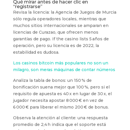
Qué mirar antes de hacer clic en
“registrarse”
Revisa la licencia: la Agencia de Juegos de Murcia
sólo regula operadores locales, mientras que
muchos sitios internacionales se amparan en
licencias de Curazao, que ofrecen menos
garantías de pago. If the casino lists 5 años de
operación, pero su licencia es de 2022, la
estabilidad es dudosa.
Los casinos bitcoin más populares no son un
milagro, son meras máquinas de contar números
Analiza la tabla de bonos: un 150 % de
bonificación suena mejor que 100 %, pero si el
requisito de apuesta es 40 x en lugar de 30 x, el
jugador necesita apostar 8 000 € en vez de
6 000 € para liberar el mismo 200 € de bonus.
Observa la atención al cliente: una respuesta
promedio de 2,4 h indica que el soporte está