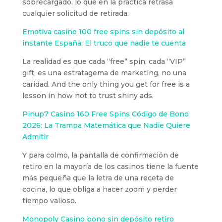
sobrecargado, lo que en la práctica retrasa
cualquier solicitud de retirada.
Emotiva casino 100 free spins sin depósito al
instante España: El truco que nadie te cuenta
La realidad es que cada “free” spin, cada “VIP”
gift, es una estratagema de marketing, no una
caridad. And the only thing you get for free is a
lesson in how not to trust shiny ads.
Pinup7 Casino 160 Free Spins Código de Bono
2026: La Trampa Matemática que Nadie Quiere
Admitir
Y para colmo, la pantalla de confirmación de
retiro en la mayoría de los casinos tiene la fuente
más pequeña que la letra de una receta de
cocina, lo que obliga a hacer zoom y perder
tiempo valioso.
Monopoly Casino bono sin depósito retiro