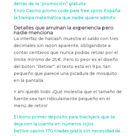
detrás de la “promoción” gratuita
Enzo Casino promo code para free spins España:
la trampa matemática que nadie quiere admitir
Detalles que arruinan la experiencia pero
nadie menciona
La interfaz de halcash muestra el saldo con tres
decimales sin razón aparente, obligándote a
contar centavos que nunca podrás retirar por el
límite mínimo de 25 €. Pero lo peor es el diseño
del botón “Retirar”: el texto está en 9 px, tan
pequeño que parece una picadura de mosquito
en la pantalla.
Y ahí quedó todo. ¡Qué molestia que el tamaño de
fuente sea tan ridículamente pequeño en el
menú de retiro!
El bono primer depósito para blackjack que te
deja con la cuenta en números rojos
betlive casino 170 tiradas gratis sin necesidad de