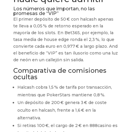
Los números que importan, no las
promesas de “VIP”
El primer depósito de 50 € con halcash apenas
te lleva a 0,05 % de retorno esperado en la
mayoría de los slots. En Bet365, por ejemplo, la
tasa media de house edge ronda el 2,3 %, lo que
convierte cada euro en 0,977 € a largo plazo. And
el beneficio de “VIP” es tan ilusorio como una luz
de neón en un callejón sin salida.
Comparativa de comisiones
ocultas
Halcash cobra 1,5 % de tarifa por transacción,
mientras que PokerStars mantiene 0,8 %.
Un depósito de 200 € genera 3 € de coste
oculto en halcash, frente a 1,6 € en la
alternativa.
Si retiras 100 €, el cargo de 2 € en 888casino es