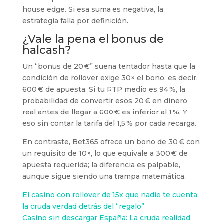
house edge. Si esa suma es negativa, la
estrategia falla por definición.
¿Vale la pena el bonus de
halcash?
Un “bonus de 20 €” suena tentador hasta que la
condición de rollover exige 30× el bono, es decir,
600 € de apuesta. Si tu RTP medio es 94 %, la
probabilidad de convertir esos 20 € en dinero
real antes de llegar a 600 € es inferior al 1 %. Y
eso sin contar la tarifa del 1,5 % por cada recarga.
En contraste, Bet365 ofrece un bono de 30 € con
un requisito de 10×, lo que equivale a 300 € de
apuesta requerida; la diferencia es palpable,
aunque sigue siendo una trampa matemática.
El casino con rollover de 15x que nadie te cuenta:
la cruda verdad detrás del “regalo”
Casino sin descargar España: La cruda realidad