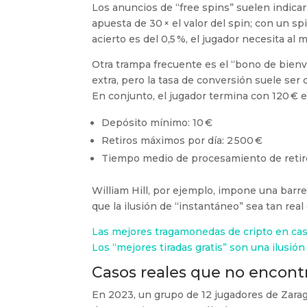
Los anuncios de “free spins” suelen indicar 
apuesta de 30 × el valor del spin; con un spi
acierto es del 0,5 %, el jugador necesita al
Otra trampa frecuente es el “bono de bienve
extra, pero la tasa de conversión suele ser 
En conjunto, el jugador termina con 120 € e
Depósito mínimo: 10 €
Retiros máximos por día: 2 500 €
Tiempo medio de procesamiento de retiro
William Hill, por ejemplo, impone una barre
que la ilusión de “instantáneo” sea tan real
Las mejores tragamonedas de cripto en casi
Los “mejores tiradas gratis” son una ilusi
Casos reales que no encontr
En 2023, un grupo de 12 jugadores de Zarag