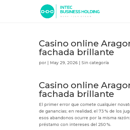
Casino online Aragon
fachada brillante
por
|
May 29, 2026
| Sin categoría
Casino online Aragon
fachada brillante
El primer error que comete cualquier novato
de ganancias; en realidad, el 73 % de los ju
esos abandonos ocurre por la misma razón: 
préstamo con intereses del 250 %.