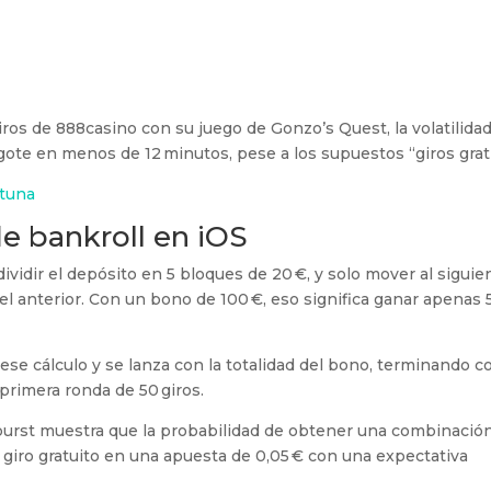
ros de 888casino con su juego de Gonzo’s Quest, la volatilida
agote en menos de 12 minutos, pese a los supuestos “giros grati
rtuna
de bankroll en iOS
ividir el depósito en 5 bloques de 20 €, y solo mover al siguie
el anterior. Con un bono de 100 €, eso significa ganar apenas 
ese cálculo y se lanza con la totalidad del bono, terminando c
primera ronda de 50 giros.
arburst muestra que la probabilidad de obtener una combinació
a giro gratuito en una apuesta de 0,05 € con una expectativa