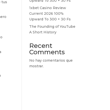
Upward To 300 + 30 Fs
e tus
1xbet Casino Review
Current 2026 100%
nero
Upward To 300 + 30 Fs
The Founding of YouTube
A Short History
so
Recent
Comments
a
No hay comentarios que
mostrar.
a