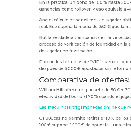
En la práctica, un bono de 100 % hasta 200 €
ganancias como rollover, y eso equivale a 4
And el cálculo es sencillo: si un jugador ob
real. Eso supera la media de 350 € que la 
But la verdadera trampa está en la velocidad
proceso de verificación de identidad en la 
de jugador en frustración.
Porque los términos de “VIP” suenan como 
después de 5 000 € apostados sin retorno si
Comparativa de ofertas: 
William Hill ofrece un paquete de 50 € + 30
efectividad del bono al 70 % cuando el juga
Las maquinitas tragamonedas online que no
Or 888casino permite retirar el 10 % de los 
100 € supone 2 500 € de apuesta – una cifr