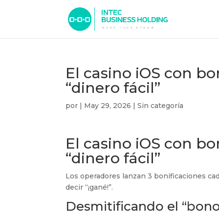
El casino iOS con bo
“dinero fácil”
por
|
May 29, 2026
| Sin categoría
El casino iOS con bo
“dinero fácil”
Los operadores lanzan 3 bonificaciones cad
decir “¡gané!”.
Desmitificando el “bon