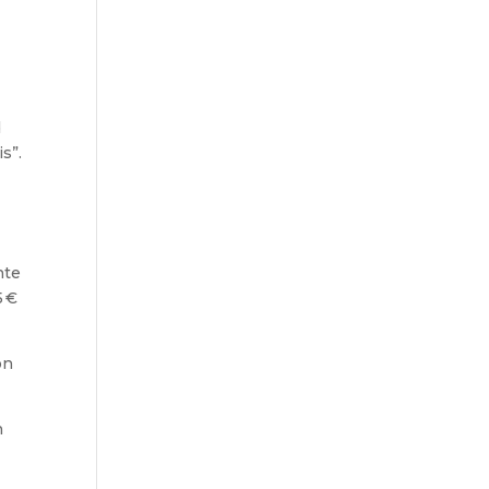
d
s”.
nte
5 €
on
n