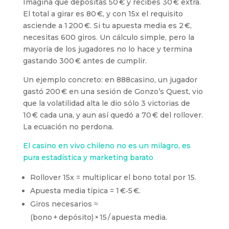
Imagina que depositas 50 € y recibes 30 € extra.
El total a girar es 80 €, y con 15x el requisito
asciende a 1 200 €. Si tu apuesta media es 2 €,
necesitas 600 giros. Un cálculo simple, pero la
mayoría de los jugadores no lo hace y termina
gastando 300 € antes de cumplir.
Un ejemplo concreto: en 888casino, un jugador
gastó 200 € en una sesión de Gonzo’s Quest, vio
que la volatilidad alta le dio sólo 3 victorias de
10 € cada una, y aun así quedó a 70 € del rollover.
La ecuación no perdona.
El casino en vivo chileno no es un milagro, es
pura estadística y marketing barato
Rollover 15x = multiplicar el bono total por 15.
Apuesta media típica = 1 €‑5 €.
Giros necesarios ≈
(bono + depósito) × 15 / apuesta media.