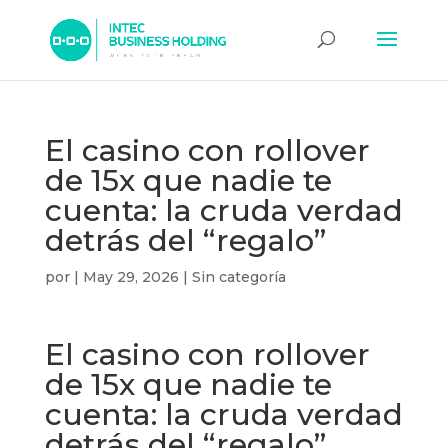
El casino con rollover
de 15x que nadie te
cuenta: la cruda verdad
detrás del “regalo”
por
|
May 29, 2026
| Sin categoría
El casino con rollover
de 15x que nadie te
cuenta: la cruda verdad
detrás del “regalo”