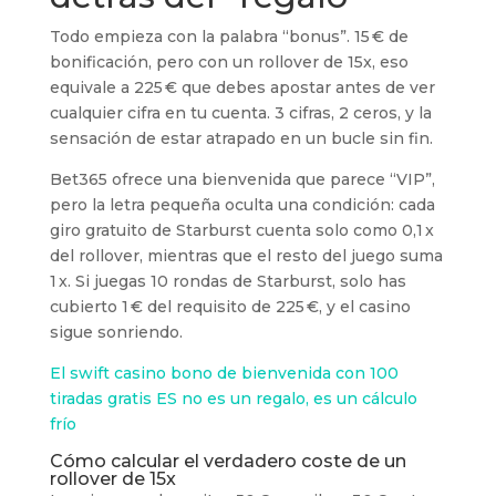
Todo empieza con la palabra “bonus”. 15 € de
bonificación, pero con un rollover de 15x, eso
equivale a 225 € que debes apostar antes de ver
cualquier cifra en tu cuenta. 3 cifras, 2 ceros, y la
sensación de estar atrapado en un bucle sin fin.
Bet365 ofrece una bienvenida que parece “VIP”,
pero la letra pequeña oculta una condición: cada
giro gratuito de Starburst cuenta solo como 0,1 x
del rollover, mientras que el resto del juego suma
1 x. Si juegas 10 rondas de Starburst, solo has
cubierto 1 € del requisito de 225 €, y el casino
sigue sonriendo.
El swift casino bono de bienvenida con 100
tiradas gratis ES no es un regalo, es un cálculo
frío
Cómo calcular el verdadero coste de un
rollover de 15x