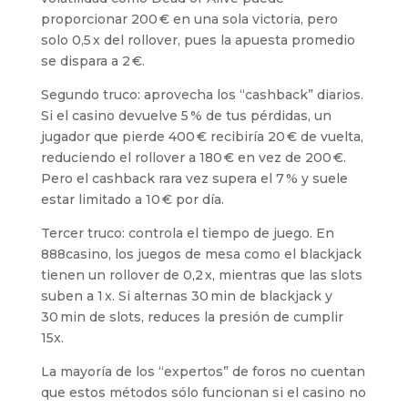
proporcionar 200 € en una sola victoria, pero
solo 0,5 x del rollover, pues la apuesta promedio
se dispara a 2 €.
Segundo truco: aprovecha los “cashback” diarios.
Si el casino devuelve 5 % de tus pérdidas, un
jugador que pierde 400 € recibiría 20 € de vuelta,
reduciendo el rollover a 180 € en vez de 200 €.
Pero el cashback rara vez supera el 7 % y suele
estar limitado a 10 € por día.
Tercer truco: controla el tiempo de juego. En
888casino, los juegos de mesa como el blackjack
tienen un rollover de 0,2 x, mientras que las slots
suben a 1 x. Si alternas 30 min de blackjack y
30 min de slots, reduces la presión de cumplir
15x.
La mayoría de los “expertos” de foros no cuentan
que estos métodos sólo funcionan si el casino no