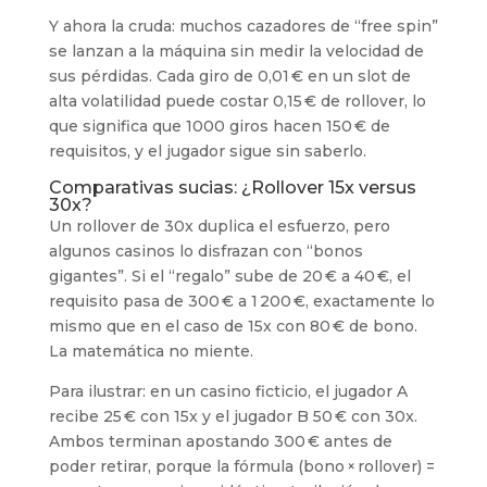
Y ahora la cruda: muchos cazadores de “free spin”
se lanzan a la máquina sin medir la velocidad de
sus pérdidas. Cada giro de 0,01 € en un slot de
alta volatilidad puede costar 0,15 € de rollover, lo
que significa que 1000 giros hacen 150 € de
requisitos, y el jugador sigue sin saberlo.
Comparativas sucias: ¿Rollover 15x versus
30x?
Un rollover de 30x duplica el esfuerzo, pero
algunos casinos lo disfrazan con “bonos
gigantes”. Si el “regalo” sube de 20 € a 40 €, el
requisito pasa de 300 € a 1 200 €, exactamente lo
mismo que en el caso de 15x con 80 € de bono.
La matemática no miente.
Para ilustrar: en un casino ficticio, el jugador A
recibe 25 € con 15x y el jugador B 50 € con 30x.
Ambos terminan apostando 300 € antes de
poder retirar, porque la fórmula (bono × rollover) =