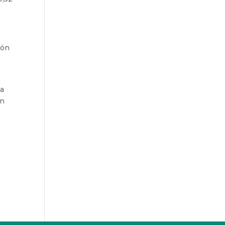
ión
la
en