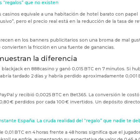
os “regalos” que no existen
s casinos equivale a una habitación de hotel barato con papel
lusivo”, pero el precio real está en la reducción de la tasa de re
parecen en los banners publicitarios son una broma de mal gus
 convierten la fricción en una fuente de ganancias.
muestran la diferencia
e blackjack en 888casino y ganó 0,015 BTC en 7 minutos. Si hu
habría tardado 2 días y habría perdido aproximadamente 0,001
 PayPal y recibió 0,0025 BTC en Bet365. La conversión le costó
 0,80 € perdidos por cada 100 € invertidos. Un depósito direct
instante España: La cruda realidad del “regalo” que nadie te de
 de 0,01 BTC en 4 horas frente a 48 horas significa que el jugado
roll se enfríe, aumentando su expectativa de valor de 0,45 a 