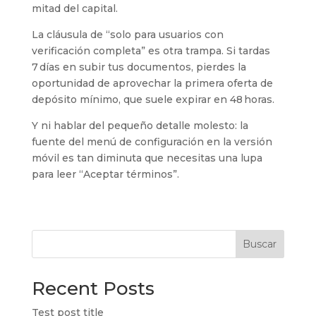
mitad del capital.
La cláusula de “solo para usuarios con
verificación completa” es otra trampa. Si tardas
7 días en subir tus documentos, pierdes la
oportunidad de aprovechar la primera oferta de
depósito mínimo, que suele expirar en 48 horas.
Y ni hablar del pequeño detalle molesto: la
fuente del menú de configuración en la versión
móvil es tan diminuta que necesitas una lupa
para leer “Aceptar términos”.
Buscar
Recent Posts
Test post title