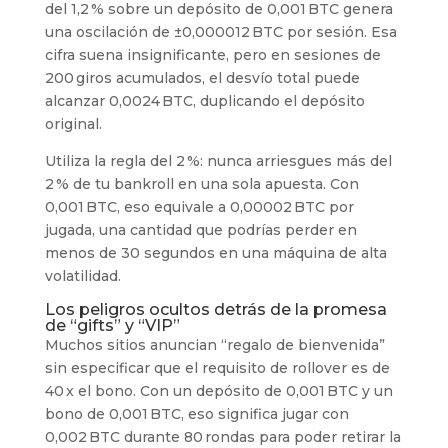
del 1,2 % sobre un depósito de 0,001 BTC genera
una oscilación de ±0,000012 BTC por sesión. Esa
cifra suena insignificante, pero en sesiones de
200 giros acumulados, el desvío total puede
alcanzar 0,0024 BTC, duplicando el depósito
original.
Utiliza la regla del 2 %: nunca arriesgues más del
2 % de tu bankroll en una sola apuesta. Con
0,001 BTC, eso equivale a 0,00002 BTC por
jugada, una cantidad que podrías perder en
menos de 30 segundos en una máquina de alta
volatilidad.
Los peligros ocultos detrás de la promesa
de “gifts” y “VIP”
Muchos sitios anuncian “regalo de bienvenida”
sin especificar que el requisito de rollover es de
40 x el bono. Con un depósito de 0,001 BTC y un
bono de 0,001 BTC, eso significa jugar con
0,002 BTC durante 80 rondas para poder retirar la