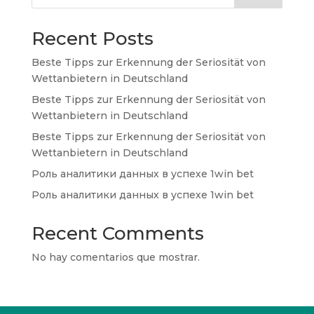
Recent Posts
Beste Tipps zur Erkennung der Seriosität von
Wettanbietern in Deutschland
Beste Tipps zur Erkennung der Seriosität von
Wettanbietern in Deutschland
Beste Tipps zur Erkennung der Seriosität von
Wettanbietern in Deutschland
Роль аналитики данных в успехе 1win bet
Роль аналитики данных в успехе 1win bet
Recent Comments
No hay comentarios que mostrar.