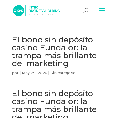
El bono sin depósito
casino Fundalor: la
trampa más brillante
del marketing
por
|
May 29, 2026
| Sin categoría
El bono sin depósito
casino Fundalor: la
trampa más brillante
del marketing