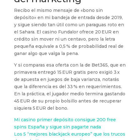
Recibo el mismo mensaje de «bono sin
depósito» en mi bandeja de entrada desde 2019,
y sigue siendo tan útil como un paraguas roto en
el Sahara. El casino Fundalor ofrece 20 EUR en
crédito sin mover ni un centavo, pero la letra
pequeña equivale a 0,5 % de probabilidad real de
ganar algo que valga la pena.
Y si comparas esa oferta con la de Bet365, que en
primavera entregó 15 EUR gratis pero exigió 3 x
de apuesta en juegos de baja varianza, notarás
que la diferencia es del 33 % en requerimientos.
En la práctica, el jugador medio termina gastando
45 EUR de su propio bolsillo antes de recuperar
siquiera 5 EUR del bono.
Mi casino primer depósito consigue 200 free
spins España y sigue sin pagarte nada
Los 5 “mejores blackjack europeo” que los trucos