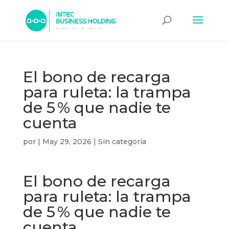
El bono de recarga
para ruleta: la trampa
de 5 % que nadie te
cuenta
por
|
May 29, 2026
| Sin categoría
El bono de recarga
para ruleta: la trampa
de 5 % que nadie te
cuenta