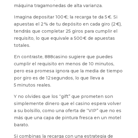
máquina tragamonedas de alta varianza.
Imagina depositar 100 €; la recarga te da 5 €. Si
apuestas el 2 % de tu depósito en cada giro (2 €),
tendrás que completar 25 giros para cumplir el
requisito, lo que equivale a 500 € de apuestas
totales.
En contraste, 888casino sugiere que puedes
cumplir el requisito en menos de 10 minutos,
pero esa promesa ignora que la media de tiempo
por giro es de 12 segundos, lo que lleva a
5 minutos reales.
Y no olvides que los “gift” que prometen son
simplemente dinero que el casino espera volver
a su bolsillo, como una oferta de “VIP” que no es
más que una capa de pintura fresca en un motel
barato.
Si combinas la recarga con una estrategia de