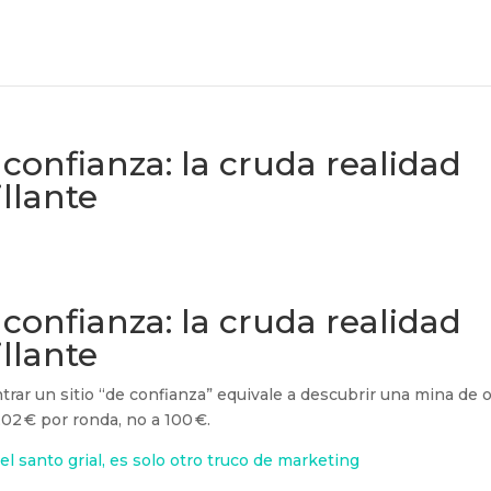
 confianza: la cruda realidad
llante
 confianza: la cruda realidad
llante
rar un sitio “de confianza” equivale a descubrir una mina de o
02 € por ronda, no a 100 €.
el santo grial, es solo otro truco de marketing