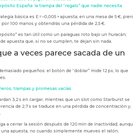
epósito España: la trampa del “regalo” que nadie necesita
trategia básica es E = –0,005 × apuesta; en una mesa de 5 €, pie
 por 100 manos y obtendrás una pérdida de 2,5 €.
epósito” es tan útil como un paraguas roto bajo un huracán;
de apuesta que, si no se cumplen, te dejan sin nada.
que a veces parece sacada de un
emasiado pequeños: el botón de “doblar” mide 12 px, lo que
es.
úmeros, trampas y promesas vacías
rdan 3,2 s en cargar, mientras que un slot como Starburst se
rencia de 2,7 s se traduce en una pérdida de concentración y,
.
ga a cerrar la sesión después de 120 min de inactividad, aunqu
s una apuesta, no cuando simplemente mueves el ratón.