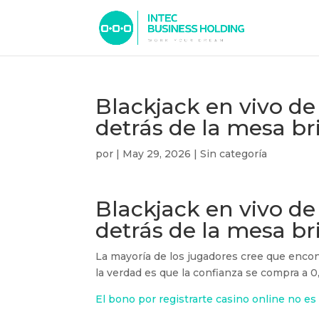
Blackjack en vivo de
detrás de la mesa bri
por
|
May 29, 2026
| Sin categoría
Blackjack en vivo de
detrás de la mesa bri
La mayoría de los jugadores cree que encont
la verdad es que la confianza se compra a 0,
El bono por registrarte casino online no es 