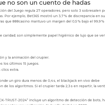
que no son un cuento de hadas
ión del Juego regula 27 operadores, pero solo 3 sobresalen p
ias. Por ejemplo, Bet365 mostró un 3,7 % de discrepancia en s
ras que 888casino mantuvo un margen del 0,5 % bajo el 99,9 %
 de caridad; son simplemente papel higiénico de lujo que se ve
ón y la animación del crupier.
s los últimos 15 juegos.
clics extra.
onde un giro dura menos de 0,4 s, el blackjack en vivo debe
 de los algoritmos. Si el crupier tarda 2,3 s en repartir, la ven
ACK‑TRUST‑2024” incluye un algoritmo de detección de bots, h