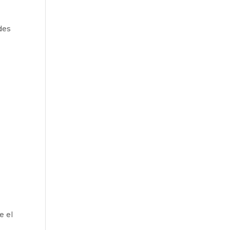
rdes
e el