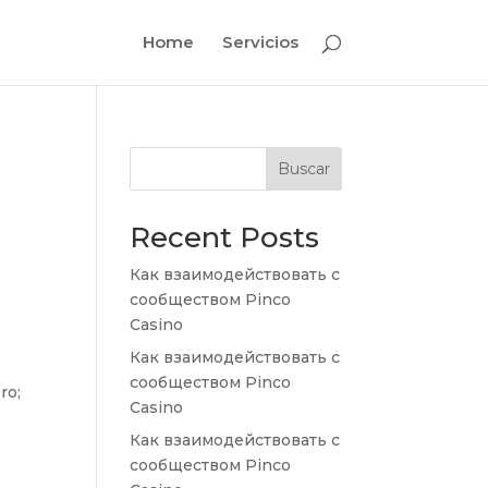
Home
Servicios
Buscar
Recent Posts
Как взаимодействовать с
сообществом Pinco
Casino
Как взаимодействовать с
сообществом Pinco
ro;
Casino
Как взаимодействовать с
сообществом Pinco