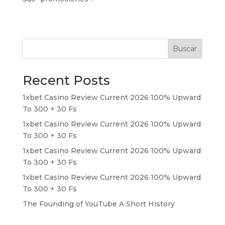
Buscar
Recent Posts
1xbet Casino Review Current 2026 100% Upward
To 300 + 30 Fs
1xbet Casino Review Current 2026 100% Upward
To 300 + 30 Fs
1xbet Casino Review Current 2026 100% Upward
To 300 + 30 Fs
1xbet Casino Review Current 2026 100% Upward
To 300 + 30 Fs
The Founding of YouTube A Short History