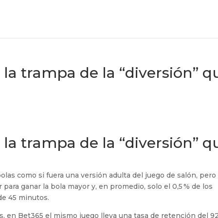
 la trampa de la “diversión” q
 la trampa de la “diversión” q
las como si fuera una versión adulta del juego de salón, pero 
para ganar la bola mayor y, en promedio, solo el 0,5 % de los
de 45 minutos.
s, en Bet365 el mismo juego lleva una tasa de retención del 9