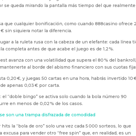
ador se queda mirando la pantalla más tiempo del que realmente
sa que cualquier bonificación, como cuando 888casino ofrece 
€ sin siquiera notar la diferencia.
gar a la ruleta rusa con la cabeza de un elefante: cada línea t
fila completa antes de que acabe el juego es de 1,2 %.
st avanza con una volatilidad que supera el 80 % del bankroll
mantenerte al borde del abismo financiero con sus cuotas fija
a 0,20 €, y juegas 50 cartas en una hora, habrás invertido 10 €
 de apenas 0,03 € por carta.
s: el “doble bingo” se activa solo cuando la bola número 90
curre en menos de 0,02 % de los casos.
arse son una trampa disfrazada de comodidad
r hits la “bola de oro” solo una vez cada 5 000 sorteos, lo que
 excusa para vender otro “free spin” que, en realidad, es un