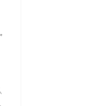
re
a
m,