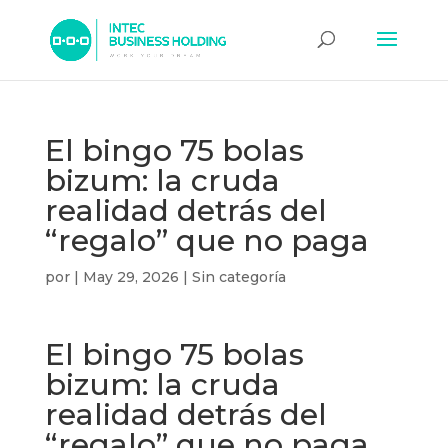
El bingo 75 bolas
bizum: la cruda
realidad detrás del
“regalo” que no paga
por
|
May 29, 2026
| Sin categoría
El bingo 75 bolas
bizum: la cruda
realidad detrás del
“regalo” que no paga