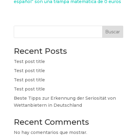
español” son una trampa matemática de 0 euros
Buscar
Recent Posts
Test post title
Test post title
Test post title
Test post title
Beste Tipps zur Erkennung der Seriosität von
Wettanbietern in Deutschland
Recent Comments
No hay comentarios que mostrar.