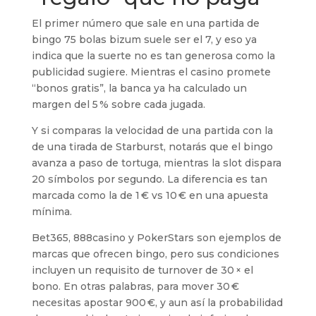
El primer número que sale en una partida de
bingo 75 bolas bizum suele ser el 7, y eso ya
indica que la suerte no es tan generosa como la
publicidad sugiere. Mientras el casino promete
“bonos gratis”, la banca ya ha calculado un
margen del 5 % sobre cada jugada.
Y si comparas la velocidad de una partida con la
de una tirada de Starburst, notarás que el bingo
avanza a paso de tortuga, mientras la slot dispara
20 símbolos por segundo. La diferencia es tan
marcada como la de 1 € vs 10 € en una apuesta
mínima.
Bet365, 888casino y PokerStars son ejemplos de
marcas que ofrecen bingo, pero sus condiciones
incluyen un requisito de turnover de 30 × el
bono. En otras palabras, para mover 30 €
necesitas apostar 900 €, y aun así la probabilidad