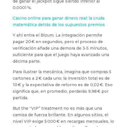
de ganar el jackpot sigue siendo inferior al
0,0001 %.
Casino online para ganar dinero real: la cruda
matemática detrás de los supuestos premios
Y ahí entra el Bizum. La integración permite
pagar 20 € en segundos, pero el proceso de
verificación añade una demora de 3‑5 minutos,
suficiente para que el juego haya avanzado una
décima parte.
Para ilustrar la mecánica, imagina que compras 5
cartones a 2 € cada uno; la inversión total es de
10 € y la expectativa de retorno es de 0,02 €. Eso
significa que, en promedio, perderás 9,98 € por
partida.
But the “VIP” treatment no es más que una
camisa de fuerza brillante. En algunos sitios, el
nivel VIP exige 5 000 € en recargas mensuales, lo