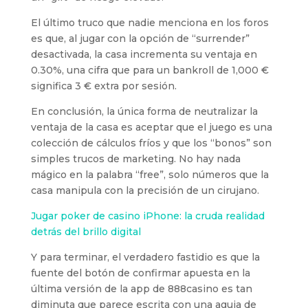
El último truco que nadie menciona en los foros
es que, al jugar con la opción de “surrender”
desactivada, la casa incrementa su ventaja en
0.30%, una cifra que para un bankroll de 1,000 €
significa 3 € extra por sesión.
En conclusión, la única forma de neutralizar la
ventaja de la casa es aceptar que el juego es una
colección de cálculos fríos y que los “bonos” son
simples trucos de marketing. No hay nada
mágico en la palabra “free”, solo números que la
casa manipula con la precisión de un cirujano.
Jugar poker de casino iPhone: la cruda realidad
detrás del brillo digital
Y para terminar, el verdadero fastidio es que la
fuente del botón de confirmar apuesta en la
última versión de la app de 888casino es tan
diminuta que parece escrita con una aguja de