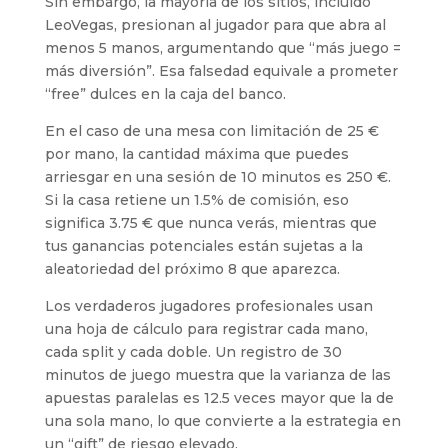
Sin embargo, la mayoría de los sitios, incluido
LeoVegas, presionan al jugador para que abra al
menos 5 manos, argumentando que “más juego =
más diversión”. Esa falsedad equivale a prometer
“free” dulces en la caja del banco.
En el caso de una mesa con limitación de 25 €
por mano, la cantidad máxima que puedes
arriesgar en una sesión de 10 minutos es 250 €.
Si la casa retiene un 1.5% de comisión, eso
significa 3.75 € que nunca verás, mientras que
tus ganancias potenciales están sujetas a la
aleatoriedad del próximo 8 que aparezca.
Los verdaderos jugadores profesionales usan
una hoja de cálculo para registrar cada mano,
cada split y cada doble. Un registro de 30
minutos de juego muestra que la varianza de las
apuestas paralelas es 12.5 veces mayor que la de
una sola mano, lo que convierte a la estrategia en
un “gift” de riesgo elevado.