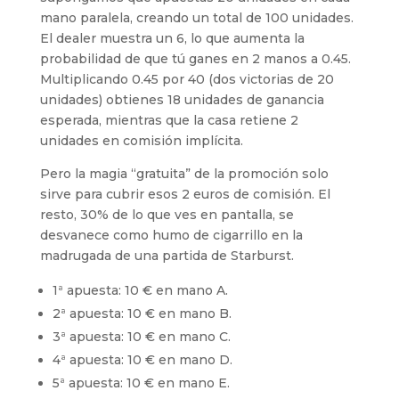
mano paralela, creando un total de 100 unidades.
El dealer muestra un 6, lo que aumenta la
probabilidad de que tú ganes en 2 manos a 0.45.
Multiplicando 0.45 por 40 (dos victorias de 20
unidades) obtienes 18 unidades de ganancia
esperada, mientras que la casa retiene 2
unidades en comisión implícita.
Pero la magia “gratuita” de la promoción solo
sirve para cubrir esos 2 euros de comisión. El
resto, 30% de lo que ves en pantalla, se
desvanece como humo de cigarrillo en la
madrugada de una partida de Starburst.
1ª apuesta: 10 € en mano A.
2ª apuesta: 10 € en mano B.
3ª apuesta: 10 € en mano C.
4ª apuesta: 10 € en mano D.
5ª apuesta: 10 € en mano E.