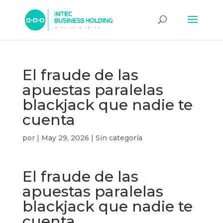
El fraude de las
apuestas paralelas
blackjack que nadie te
cuenta
por
|
May 29, 2026
| Sin categoría
El fraude de las
apuestas paralelas
blackjack que nadie te
cuenta