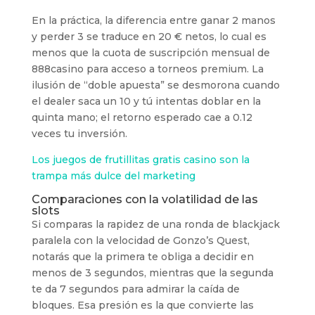
En la práctica, la diferencia entre ganar 2 manos
y perder 3 se traduce en 20 € netos, lo cual es
menos que la cuota de suscripción mensual de
888casino para acceso a torneos premium. La
ilusión de “doble apuesta” se desmorona cuando
el dealer saca un 10 y tú intentas doblar en la
quinta mano; el retorno esperado cae a 0.12
veces tu inversión.
Los juegos de frutillitas gratis casino son la
trampa más dulce del marketing
Comparaciones con la volatilidad de las
slots
Si comparas la rapidez de una ronda de blackjack
paralela con la velocidad de Gonzo’s Quest,
notarás que la primera te obliga a decidir en
menos de 3 segundos, mientras que la segunda
te da 7 segundos para admirar la caída de
bloques. Esa presión es la que convierte las