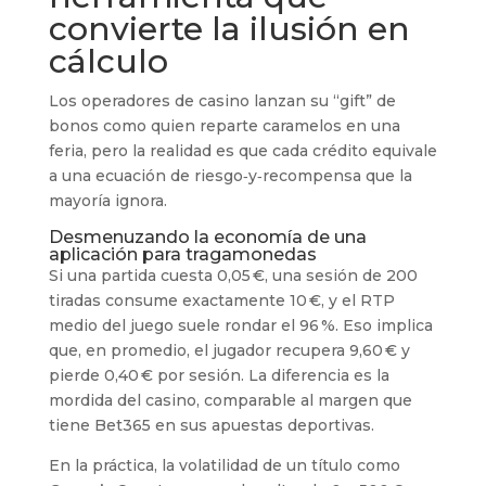
convierte la ilusión en
cálculo
Los operadores de casino lanzan su “gift” de
bonos como quien reparte caramelos en una
feria, pero la realidad es que cada crédito equivale
a una ecuación de riesgo‑y‑recompensa que la
mayoría ignora.
Desmenuzando la economía de una
aplicación para tragamonedas
Si una partida cuesta 0,05 €, una sesión de 200
tiradas consume exactamente 10 €, y el RTP
medio del juego suele rondar el 96 %. Eso implica
que, en promedio, el jugador recupera 9,60 € y
pierde 0,40 € por sesión. La diferencia es la
mordida del casino, comparable al margen que
tiene Bet365 en sus apuestas deportivas.
En la práctica, la volatilidad de un título como