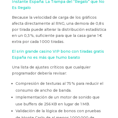
Instante España: La Trampa del “Regalo” que No
Es Regalo
Because la velocidad de carga de los gráficos
afecta directamente al RNG, una demora de 0,8 s
por tirada puede alterar la distribución estadística
en un 0,3 %, suficiente para que la casa gane 1 €
extra por cada 1 000 tiradas.
El srin grande casino VIP bono con tiradas gratis
España no es más que humo barato
Una lista de ajustes críticos que cualquier
programador debería revisar:
Compresión de texturas al 75 % para reducir el
consumo de ancho de banda.
Implementación de un motor de sonido que
use buffers de 256 KB en lugar de 1 MB.
Validación de la lógica de bonos con pruebas
de Monte Carlo de al menos 1 000 000 de