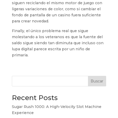
siguen reciclando el mismo motor de juego con
ligeras variaciones de color, como si cambiar el
fondo de pantalla de un casino fuera suficiente
para crear novedad.
Finally, el único problema real que sigue
molestando a los veteranos es que la fuente del
saldo sigue siendo tan diminuta que incluso con
lupa digital parece escrita por un niño de
primaria.
Buscar
Recent Posts
Sugar Rush 1000: A High-Velocity Slot Machine
Experience