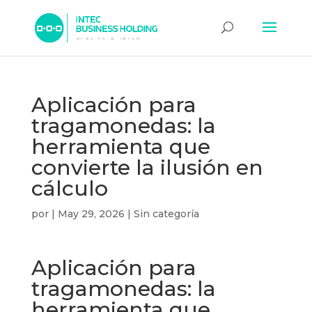
Aplicación para
tragamonedas: la
herramienta que
convierte la ilusión en
cálculo
por
|
May 29, 2026
| Sin categoría
Aplicación para
tragamonedas: la
herramienta que