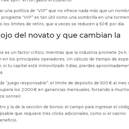
l “free spin” en un gasto encubierto.
tar una política de “VIP” que no ofrece nada más que un nomb
El programa “VIP” es tan útil como una sombrilla en una torme
do los límites de retiro, que a veces se reducen a 50 € por día.
 ojo del novato y que cambian la
 es un factor crítico: mientras que la industria promete 24 h, 
h en los principales operadores. Un cálculo de tiempo de espe
 si tu capital está inmovilizado 3 días, pierdes aproximadame
a.
 de “juego responsable”: el límite de depósito de 500 € al mes 
supera los 2 000 € en ganancias mensuales, forzando a mucho
ce sonreír.
tro y la de la sección de bonos: el campo para ingresar el códi
able que requiere tres clicks adicionales, como si el casino
eneficio.