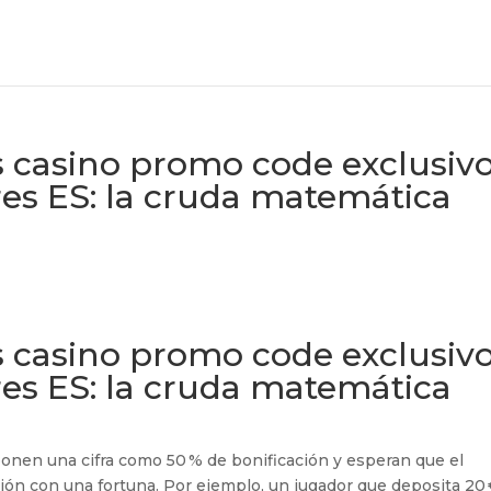
s casino promo code exclusiv
es ES: la cruda matemática
s casino promo code exclusiv
es ES: la cruda matemática
onen una cifra como 50 % de bonificación y esperan que el
ión con una fortuna. Por ejemplo, un jugador que deposita 20