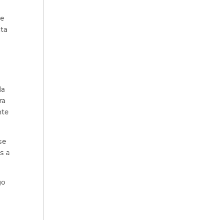
re
nta
la
ra
nte
se
s a
go