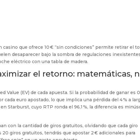
 casino que ofrece 10 € “sin condiciones” permite retirar el to
suelen desaparecer bajo la sombra de regulaciones inexistentes
oche eléctrico con una tabla de madera.
aximizar el retorno: matemáticas, 
ed Value (EV) de cada apuesta. Si la probabilidad de ganar es 0
por cada euro apostado, lo que implica una pérdida del 4 % a lar
en Starburst, cuyo RTP ronda el 96,1 %, la diferencia es minús
an con la cantidad de giros gratuitos, olvidando que cada giro
s 20 giros gratuitos, tendrás que apostar 2 € adicionales para