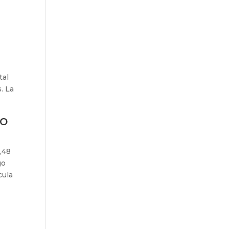
tal
. La
no
,48
go
cula