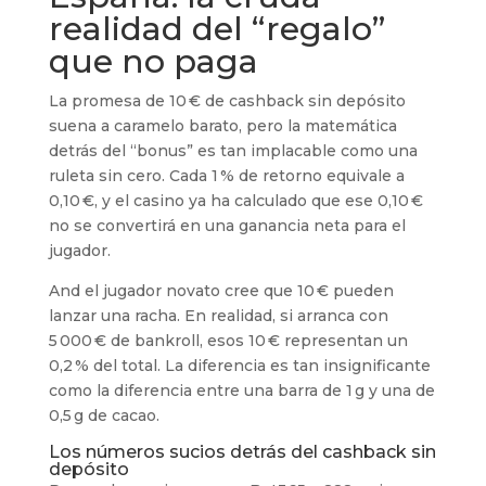
realidad del “regalo”
que no paga
La promesa de 10 € de cashback sin depósito
suena a caramelo barato, pero la matemática
detrás del “bonus” es tan implacable como una
ruleta sin cero. Cada 1 % de retorno equivale a
0,10 €, y el casino ya ha calculado que ese 0,10 €
no se convertirá en una ganancia neta para el
jugador.
And el jugador novato cree que 10 € pueden
lanzar una racha. En realidad, si arranca con
5 000 € de bankroll, esos 10 € representan un
0,2 % del total. La diferencia es tan insignificante
como la diferencia entre una barra de 1 g y una de
0,5 g de cacao.
Los números sucios detrás del cashback sin
depósito