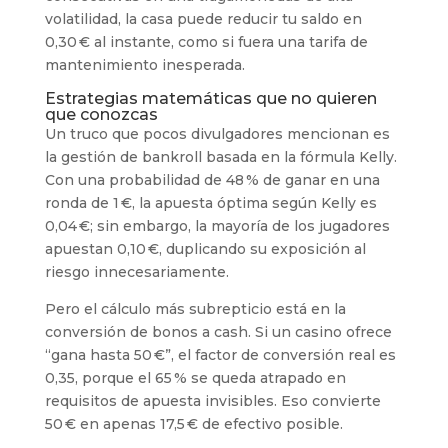
volatilidad, la casa puede reducir tu saldo en
0,30 € al instante, como si fuera una tarifa de
mantenimiento inesperada.
Estrategias matemáticas que no quieren
que conozcas
Un truco que pocos divulgadores mencionan es
la gestión de bankroll basada en la fórmula Kelly.
Con una probabilidad de 48 % de ganar en una
ronda de 1 €, la apuesta óptima según Kelly es
0,04 €; sin embargo, la mayoría de los jugadores
apuestan 0,10 €, duplicando su exposición al
riesgo innecesariamente.
Pero el cálculo más subrepticio está en la
conversión de bonos a cash. Si un casino ofrece
“gana hasta 50 €”, el factor de conversión real es
0,35, porque el 65 % se queda atrapado en
requisitos de apuesta invisibles. Eso convierte
50 € en apenas 17,5 € de efectivo posible.