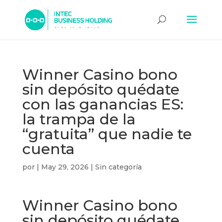
Winner Casino bono
sin depósito quédate
con las ganancias ES:
la trampa de la
“gratuita” que nadie te
cuenta
por
|
May 29, 2026
| Sin categoría
Winner Casino bono
sin depósito quédate