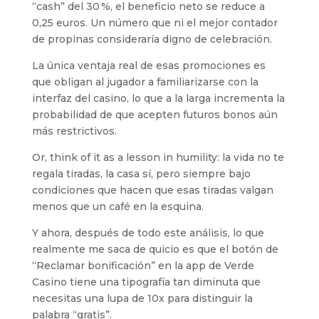
“cash” del 30 %, el beneficio neto se reduce a
0,25 euros. Un número que ni el mejor contador
de propinas consideraría digno de celebración.
La única ventaja real de esas promociones es
que obligan al jugador a familiarizarse con la
interfaz del casino, lo que a la larga incrementa la
probabilidad de que acepten futuros bonos aún
más restrictivos.
Or, think of it as a lesson in humility: la vida no te
regala tiradas, la casa sí, pero siempre bajo
condiciones que hacen que esas tiradas valgan
menos que un café en la esquina.
Y ahora, después de todo este análisis, lo que
realmente me saca de quicio es que el botón de
“Reclamar bonificación” en la app de Verde
Casino tiene una tipografía tan diminuta que
necesitas una lupa de 10x para distinguir la
palabra “gratis”.