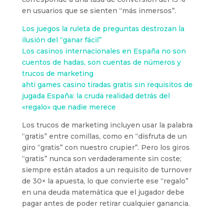
en usuarios que se sienten “más inmersos”.
Los juegos la ruleta de preguntas destrozan la
ilusión del “ganar fácil”
Los casinos internacionales en España no son
cuentos de hadas, son cuentas de números y
trucos de marketing
ahti games casino tiradas gratis sin requisitos de
jugada España: la cruda realidad detrás del
«regalo» que nadie merece
Los trucos de marketing incluyen usar la palabra
“gratis” entre comillas, como en “disfruta de un
giro “gratis” con nuestro crupier”. Pero los giros
“gratis” nunca son verdaderamente sin coste;
siempre están atados a un requisito de turnover
de 30× la apuesta, lo que convierte ese “regalo”
en una deuda matemática que el jugador debe
pagar antes de poder retirar cualquier ganancia.