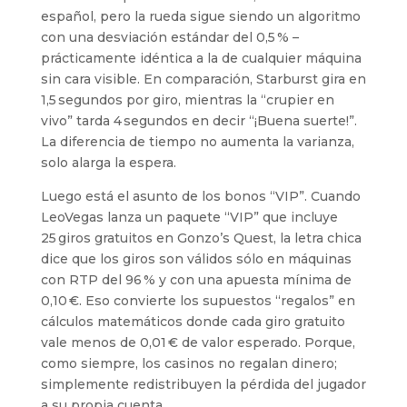
español, pero la rueda sigue siendo un algoritmo
con una desviación estándar del 0,5 % –
prácticamente idéntica a la de cualquier máquina
sin cara visible. En comparación, Starburst gira en
1,5 segundos por giro, mientras la “crupier en
vivo” tarda 4 segundos en decir “¡Buena suerte!”.
La diferencia de tiempo no aumenta la varianza,
solo alarga la espera.
Luego está el asunto de los bonos “VIP”. Cuando
LeoVegas lanza un paquete “VIP” que incluye
25 giros gratuitos en Gonzo’s Quest, la letra chica
dice que los giros son válidos sólo en máquinas
con RTP del 96 % y con una apuesta mínima de
0,10 €. Eso convierte los supuestos “regalos” en
cálculos matemáticos donde cada giro gratuito
vale menos de 0,01 € de valor esperado. Porque,
como siempre, los casinos no regalan dinero;
simplemente redistribuyen la pérdida del jugador
a su propia cuenta.