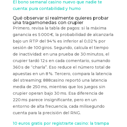
El bono semanal casino nuevo que nadie te
cuenta: pura contabilidad y humo
Qué observar si realmente quieres probar
una tragamonedas con crupier
Primero, revisa la tabla de pagos: si la máxima
ganancia es 5 000 €, la probabilidad de alcanzarla
bajo un RTP del 94 % es inferior al 0,02 % por
sesión de 100 giros. Segundo, calcula el tiempo
de inactividad: en una prueba de 30 minutos, el
crupier tardó 12 s en cada comentario, sumando
360 s de “charla”. Eso reduce el número total de
apuestas en un 8 %. Tercero, compara la latencia
del streaming; 888casino reportó una latencia
media de 250 ms, mientras que los juegos sin
crupier operan bajo 30 ms. Esa diferencia de
220 ms parece insignificante, pero en un
entorno de alta frecuencia, cada milisegundo
cuenta para la precisión del RNG.
10 euros gratis por registrarte casino: la trampa