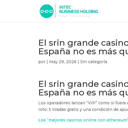
El srin grande casin
España no es más q
por
|
May 29, 2026
| Sin categoría
El srin grande casin
España no es más q
Los operadores lanzan “VIP” como si fuera un
roto: 5 tiradas gratis y una condición de a
Los “mejores casinos online con ethereum” 