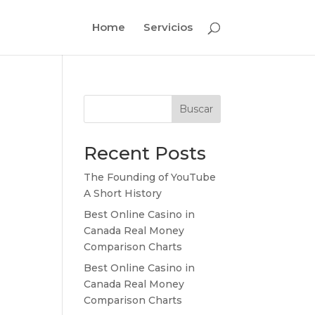
Home
Servicios
Buscar
Recent Posts
The Founding of YouTube
A Short History
Best Online Casino in
Canada Real Money
Comparison Charts
o
Best Online Casino in
Canada Real Money
Comparison Charts