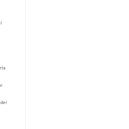
l
rta
ar
rder