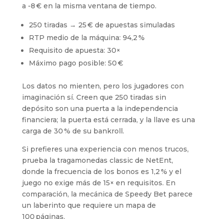
a -8 € en la misma ventana de tiempo.
250 tiradas → 25 € de apuestas simuladas
RTP medio de la máquina: 94,2 %
Requisito de apuesta: 30×
Máximo pago posible: 50 €
Los datos no mienten, pero los jugadores con
imaginación sí. Creen que 250 tiradas sin
depósito son una puerta a la independencia
financiera; la puerta está cerrada, y la llave es una
carga de 30 % de su bankroll.
Si prefieres una experiencia con menos trucos,
prueba la tragamonedas classic de NetEnt,
donde la frecuencia de los bonos es 1,2 % y el
juego no exige más de 15× en requisitos. En
comparación, la mecánica de Speedy Bet parece
un laberinto que requiere un mapa de
100 páginas.