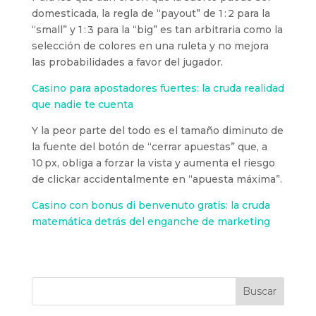
domesticada, la regla de “payout” de 1 : 2 para la
“small” y 1 : 3 para la “big” es tan arbitraria como la
selección de colores en una ruleta y no mejora
las probabilidades a favor del jugador.
Casino para apostadores fuertes: la cruda realidad
que nadie te cuenta
Y la peor parte del todo es el tamaño diminuto de
la fuente del botón de “cerrar apuestas” que, a
10 px, obliga a forzar la vista y aumenta el riesgo
de clickar accidentalmente en “apuesta máxima”.
Casino con bonus di benvenuto gratis: la cruda
matemática detrás del enganche de marketing
Buscar