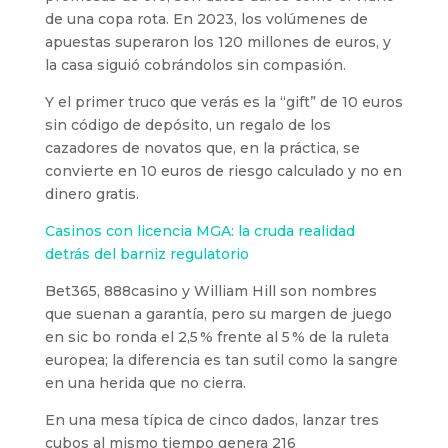
de una copa rota. En 2023, los volúmenes de
apuestas superaron los 120 millones de euros, y
la casa siguió cobrándolos sin compasión.
Y el primer truco que verás es la “gift” de 10 euros
sin código de depósito, un regalo de los
cazadores de novatos que, en la práctica, se
convierte en 10 euros de riesgo calculado y no en
dinero gratis.
Casinos con licencia MGA: la cruda realidad
detrás del barniz regulatorio
Bet365, 888casino y William Hill son nombres
que suenan a garantía, pero su margen de juego
en sic bo ronda el 2,5 % frente al 5 % de la ruleta
europea; la diferencia es tan sutil como la sangre
en una herida que no cierra.
En una mesa típica de cinco dados, lanzar tres
cubos al mismo tiempo genera 216