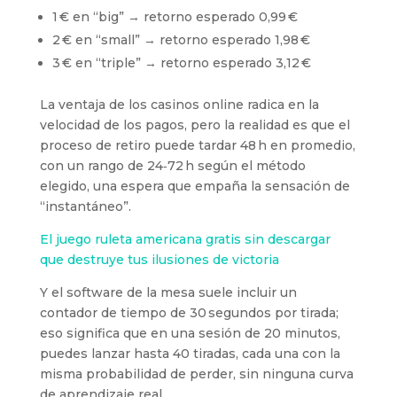
1 € en “big” → retorno esperado 0,99 €
2 € en “small” → retorno esperado 1,98 €
3 € en “triple” → retorno esperado 3,12 €
La ventaja de los casinos online radica en la
velocidad de los pagos, pero la realidad es que el
proceso de retiro puede tardar 48 h en promedio,
con un rango de 24‑72 h según el método
elegido, una espera que empaña la sensación de
“instantáneo”.
El juego ruleta americana gratis sin descargar
que destruye tus ilusiones de victoria
Y el software de la mesa suele incluir un
contador de tiempo de 30 segundos por tirada;
eso significa que en una sesión de 20 minutos,
puedes lanzar hasta 40 tiradas, cada una con la
misma probabilidad de perder, sin ninguna curva
de aprendizaje real.