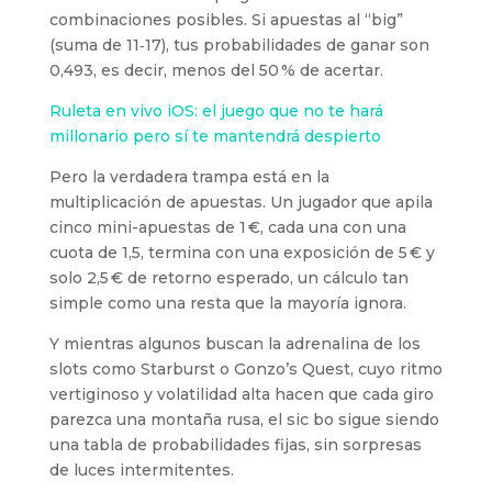
combinaciones posibles. Si apuestas al “big”
(suma de 11‑17), tus probabilidades de ganar son
0,493, es decir, menos del 50 % de acertar.
Ruleta en vivo iOS: el juego que no te hará
millonario pero sí te mantendrá despierto
Pero la verdadera trampa está en la
multiplicación de apuestas. Un jugador que apila
cinco mini-apuestas de 1 €, cada una con una
cuota de 1,5, termina con una exposición de 5 € y
solo 2,5 € de retorno esperado, un cálculo tan
simple como una resta que la mayoría ignora.
Y mientras algunos buscan la adrenalina de los
slots como Starburst o Gonzo’s Quest, cuyo ritmo
vertiginoso y volatilidad alta hacen que cada giro
parezca una montaña rusa, el sic bo sigue siendo
una tabla de probabilidades fijas, sin sorpresas
de luces intermitentes.