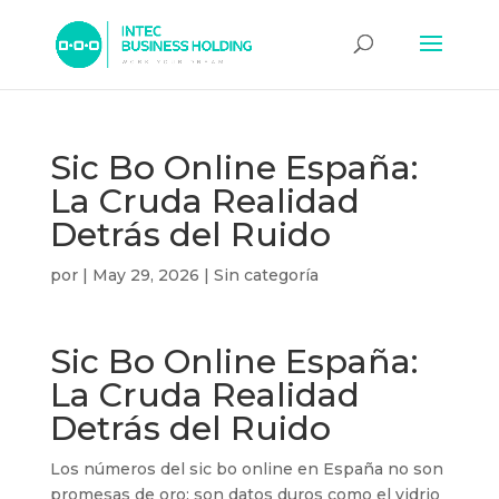
Sic Bo Online España:
La Cruda Realidad
Detrás del Ruido
por
|
May 29, 2026
| Sin categoría
Sic Bo Online España:
La Cruda Realidad
Detrás del Ruido
Los números del sic bo online en España no son
promesas de oro; son datos duros como el vidrio