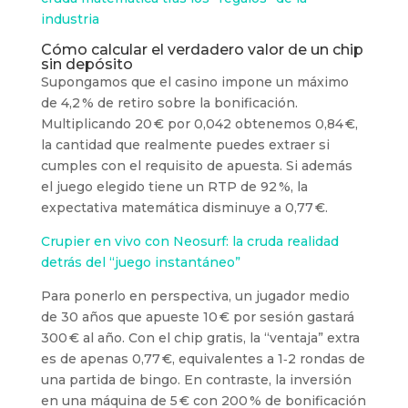
industria
Cómo calcular el verdadero valor de un chip
sin depósito
Supongamos que el casino impone un máximo
de 4,2 % de retiro sobre la bonificación.
Multiplicando 20 € por 0,042 obtenemos 0,84 €,
la cantidad que realmente puedes extraer si
cumples con el requisito de apuesta. Si además
el juego elegido tiene un RTP de 92 %, la
expectativa matemática disminuye a 0,77 €.
Crupier en vivo con Neosurf: la cruda realidad
detrás del “juego instantáneo”
Para ponerlo en perspectiva, un jugador medio
de 30 años que apueste 10 € por sesión gastará
300 € al año. Con el chip gratis, la “ventaja” extra
es de apenas 0,77 €, equivalentes a 1‑2 rondas de
una partida de bingo. En contraste, la inversión
en una máquina de 5 € con 200 % de bonificación