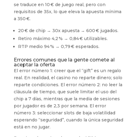
se traduce en 10 € de juego real, pero con
requisitos de 35x, lo que eleva la apuesta mínima
a 350 €.
20 € de chip → 30x apuesta → 600 € jugados.
Retiro máximo 4,2 % → 0,84 € utilizables.
RTP medio 94 % → 0,79 € esperados.
Errores comunes que la gente comete al
aceptar la oferta
El error número 1: creer que el “gift” es un regalo
real. En realidad, el casino no reparte dinero; solo
reparte condiciones. El error número 2: no leer la
cláusula de tiempo, que suele limitar el uso del
chip a 7 días, mientras que la media de sesiones
por jugador es de 2,3 por semana. El error
número 3: seleccionar slots de baja volatilidad
esperando “seguridad”, cuando la única seguridad
está en no jugar.