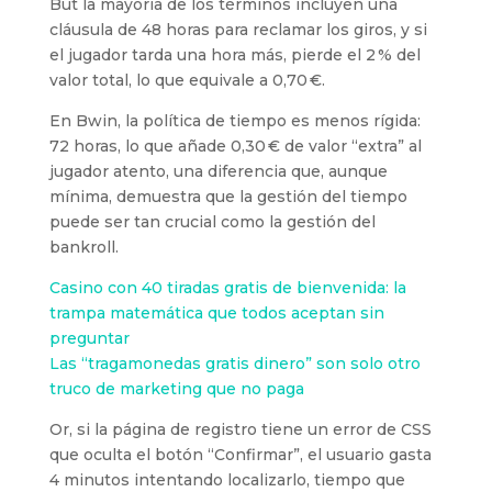
But la mayoría de los términos incluyen una
cláusula de 48 horas para reclamar los giros, y si
el jugador tarda una hora más, pierde el 2 % del
valor total, lo que equivale a 0,70 €.
En Bwin, la política de tiempo es menos rígida:
72 horas, lo que añade 0,30 € de valor “extra” al
jugador atento, una diferencia que, aunque
mínima, demuestra que la gestión del tiempo
puede ser tan crucial como la gestión del
bankroll.
Casino con 40 tiradas gratis de bienvenida: la
trampa matemática que todos aceptan sin
preguntar
Las “tragamonedas gratis dinero” son solo otro
truco de marketing que no paga
Or, si la página de registro tiene un error de CSS
que oculta el botón “Confirmar”, el usuario gasta
4 minutos intentando localizarlo, tiempo que