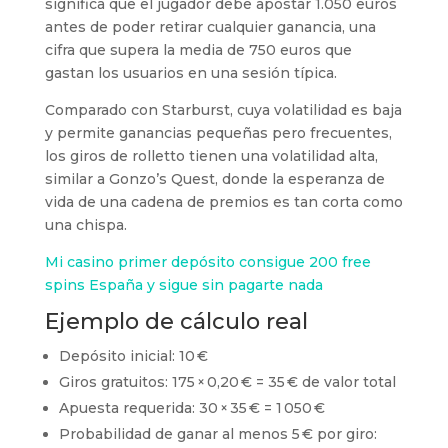
significa que el jugador debe apostar 1.050 euros
antes de poder retirar cualquier ganancia, una
cifra que supera la media de 750 euros que
gastan los usuarios en una sesión típica.
Comparado con Starburst, cuya volatilidad es baja
y permite ganancias pequeñas pero frecuentes,
los giros de rolletto tienen una volatilidad alta,
similar a Gonzo’s Quest, donde la esperanza de
vida de una cadena de premios es tan corta como
una chispa.
Mi casino primer depósito consigue 200 free
spins España y sigue sin pagarte nada
Ejemplo de cálculo real
Depósito inicial: 10 €
Giros gratuitos: 175 × 0,20 € = 35 € de valor total
Apuesta requerida: 30 × 35 € = 1 050 €
Probabilidad de ganar al menos 5 € por giro: