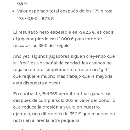
0,5 %
Valor esperado total después de los 175 giros:
175 × 0,5 € = 87,5 €
El resultado neto esperable es -962,5 €, es decir,
el jugador pierde casi 1 000 € para intentar
rescatar los 35 € de “regalo”.
And yet, algunos jugadores siguen creyendo que
la “free” es una señal de caridad; los casinos no
regalan dinero, simplemente ofrecen un “gift”
que requiere mucho más trabajo que la mayoría
está dispuesta a hacer.
En contraste, Bet365 permite retirar ganancias
después de cumplir solo 20x el valor del bono, lo
que reduce la presión a 700 € en nuestro
ejemplo, una diferencia de 350 € que muchos no
notarían al leer la letra pequeña.