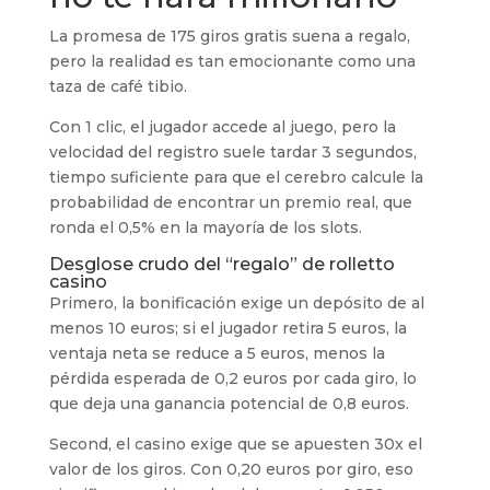
La promesa de 175 giros gratis suena a regalo,
pero la realidad es tan emocionante como una
taza de café tibio.
Con 1 clic, el jugador accede al juego, pero la
velocidad del registro suele tardar 3 segundos,
tiempo suficiente para que el cerebro calcule la
probabilidad de encontrar un premio real, que
ronda el 0,5% en la mayoría de los slots.
Desglose crudo del “regalo” de rolletto
casino
Primero, la bonificación exige un depósito de al
menos 10 euros; si el jugador retira 5 euros, la
ventaja neta se reduce a 5 euros, menos la
pérdida esperada de 0,2 euros por cada giro, lo
que deja una ganancia potencial de 0,8 euros.
Second, el casino exige que se apuesten 30x el
valor de los giros. Con 0,20 euros por giro, eso