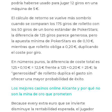
podría haberse usado para jugar 12 giros en una
máquina de 5 €.
El cálculo de retorno se vuelve más sombrío
cuando se comparan los 175 giros de rolletto con
los 50 giros de un bono estándar de PokerStars;
la diferencia de 125 giros parece generosa, pero
la apuesta mínima de PokerStars es de 0,10 €,
mientras que rolletto obliga a 0,20 €, duplicando
el coste por giro.
En números puros, la diferencia de coste total es
125 × 0,10 € = 12,5 € frente a 125 × 0,20 € = 25 €; la
“generosidad” de rolletto duplica el gasto sin
ofrecer una mayor probabilidad de éxito.
Los mejores casinos online Alicante y por qué no
son la mina de oro que prometen
Because every extra euro que se invierte
disminuye la rentabilidad esperada, el jugador