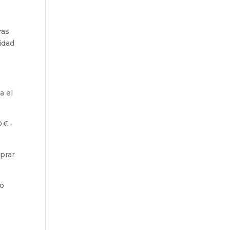
ras
idad
a el
 € -
mprar
jo