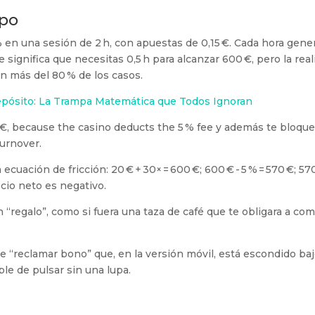
mpo
en una sesión de 2 h, con apuestas de 0,15 €. Cada hora gene
significa que necesitas 0,5 h para alcanzar 600 €, pero la real
 en más del 80 % de los casos.
epósito: La Trampa Matemática que Todos Ignoran
 €, because the casino deducts the 5 % fee y además te bloque
turnover.
ecuación de fricción: 20 € + 30× = 600 €; 600 € - 5 % = 570 €; 570
icio neto es negativo.
 “regalo”, como si fuera una taza de café que te obligara a co
 de “reclamar bono” que, en la versión móvil, está escondido ba
le de pulsar sin una lupa.