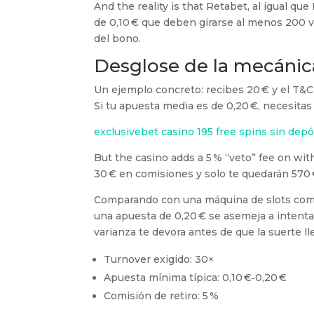
And the reality is that Retabet, al igual 
de 0,10 € que deben girarse al menos 200 vec
del bono.
Desglose de la mecánica
Un ejemplo concreto: recibes 20 € y el T&C 
Si tu apuesta media es de 0,20 €, necesitas 
exclusivebet casino 195 free spins sin depós
But the casino adds a 5 % “veto” fee on with
30 € en comisiones y solo te quedarán 570 
Comparando con una máquina de slots como S
una apuesta de 0,20 € se asemeja a intenta
varianza te devora antes de que la suerte ll
Turnover exigido: 30×
Apuesta mínima típica: 0,10 €‑0,20 €
Comisión de retiro: 5 %