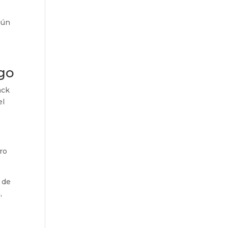
gún
ego
ack
el
ro
a de
,