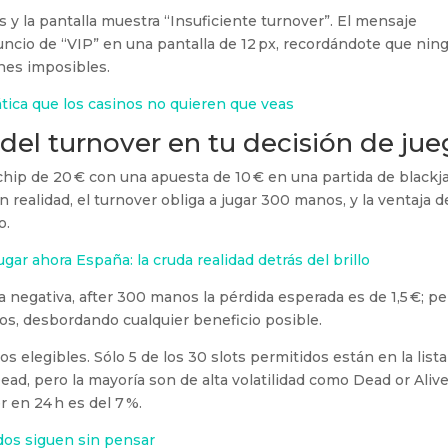
os y la pantalla muestra “Insuficiente turnover”. El mensaje
ncio de “VIP” en una pantalla de 12 px, recordándote que nin
ones imposibles.
tica que los casinos no quieren que veas
 del turnover en tu decisión de ju
hip de 20 € con una apuesta de 10 € en una partida de blackj
 realidad, el turnover obliga a jugar 300 manos, y la ventaja d
o.
gar ahora España: la cruda realidad detrás del brillo
 negativa, after 300 manos la pérdida esperada es de 1,5 €; pe
os, desbordando cualquier beneficio posible.
gos elegibles. Sólo 5 de los 30 slots permitidos están en la list
Dead, pero la mayoría son de alta volatilidad como Dead or Alive
 en 24 h es del 7 %.
odos siguen sin pensar