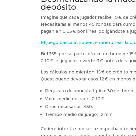
depósito
Imagina que cada jugador recibe 10 € de cr
Necesitarás al menos 40 rondas para cumplir
pagan en 0,05 € por línea, obligándote a jug
El juego baccarat squeeze dinero real: la c
Bet365, por su parte, ofrece un bono de 15 €
0,10 €, el jugador invierte 3 € antes de siq
Los cálculos no mienten: 15 € de crédito me
Quest puede devorar esos 12 € en menos de
Requisito de apuesta típico: 30× el bono.
Valor medio del spin: 0,10 €.
Giros necesarios: 450.
Tiempo medio de juego: 12 min.
Codere intenta sofocar la sospecha ofrecie
promesas vacías como un motel barato con u