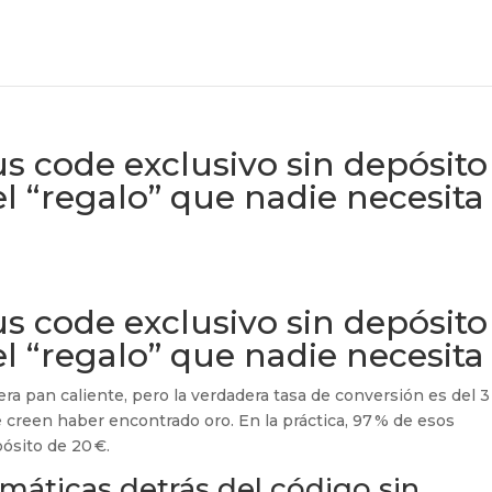
us code exclusivo sin depósito
l “regalo” que nadie necesita
us code exclusivo sin depósito
l “regalo” que nadie necesita
ra pan caliente, pero la verdadera tasa de conversión es del 3
e creen haber encontrado oro. En la práctica, 97 % de esos
ósito de 20 €.
ticas detrás del código sin