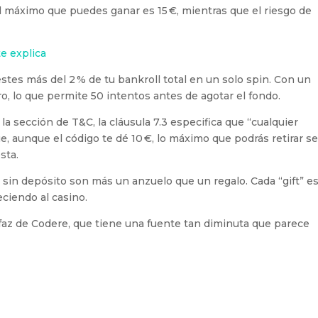
 el máximo que puedes ganar es 15 €, mientras que el riesgo de
te explica
estes más del 2 % de tu bankroll total en un solo spin. Con un
iro, lo que permite 50 intentos antes de agotar el fondo.
n la sección de T&C, la cláusula 7.3 especifica que “cualquier
que, aunque el código te dé 10 €, lo máximo que podrás retirar se
sta.
os sin depósito son más un anzuelo que un regalo. Cada “gift” e
ciendo al casino.
erfaz de Codere, que tiene una fuente tan diminuta que parece