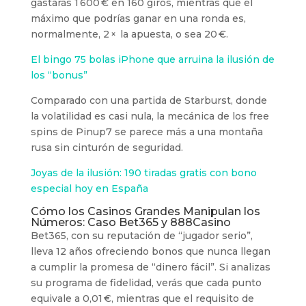
gastarás 1 600 € en 160 giros, mientras que el
máximo que podrías ganar en una ronda es,
normalmente, 2 × la apuesta, o sea 20 €.
El bingo 75 bolas iPhone que arruina la ilusión de
los “bonus”
Comparado con una partida de Starburst, donde
la volatilidad es casi nula, la mecánica de los free
spins de Pinup7 se parece más a una montaña
rusa sin cinturón de seguridad.
Joyas de la ilusión: 190 tiradas gratis con bono
especial hoy en España
Cómo los Casinos Grandes Manipulan los
Números: Caso Bet365 y 888Casino
Bet365, con su reputación de “jugador serio”,
lleva 12 años ofreciendo bonos que nunca llegan
a cumplir la promesa de “dinero fácil”. Si analizas
su programa de fidelidad, verás que cada punto
equivale a 0,01 €, mientras que el requisito de