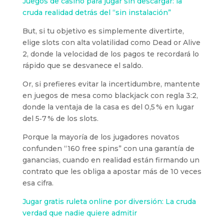
Juegos de casino para jugar sin descargar: la
cruda realidad detrás del “sin instalación”
But, si tu objetivo es simplemente divertirte,
elige slots con alta volatilidad como Dead or Alive
2, donde la velocidad de los pagos te recordará lo
rápido que se desvanece el saldo.
Or, si prefieres evitar la incertidumbre, mantente
en juegos de mesa como blackjack con regla 3:2,
donde la ventaja de la casa es del 0,5 % en lugar
del 5‑7 % de los slots.
Porque la mayoría de los jugadores novatos
confunden “160 free spins” con una garantía de
ganancias, cuando en realidad están firmando un
contrato que les obliga a apostar más de 10 veces
esa cifra.
Jugar gratis ruleta online por diversión: La cruda
verdad que nadie quiere admitir