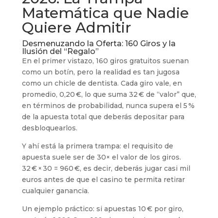
Matemática que Nadie
Quiere Admitir
Desmenuzando la Oferta: 160 Giros y la
Ilusión del “Regalo”
En el primer vistazo, 160 giros gratuitos suenan
como un botín, pero la realidad es tan jugosa
como un chicle de dentista. Cada giro vale, en
promedio, 0,20 €, lo que suma 32 € de “valor” que,
en términos de probabilidad, nunca supera el 5 %
de la apuesta total que deberás depositar para
desbloquearlos.
Y ahí está la primera trampa: el requisito de
apuesta suele ser de 30× el valor de los giros.
32 € × 30 = 960 €, es decir, deberás jugar casi mil
euros antes de que el casino te permita retirar
cualquier ganancia.
Un ejemplo práctico: si apuestas 10 € por giro,