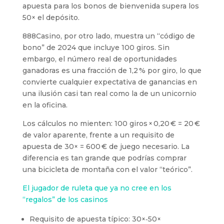
apuesta para los bonos de bienvenida supera los
50× el depósito.
888Casino, por otro lado, muestra un “código de
bono” de 2024 que incluye 100 giros. Sin
embargo, el número real de oportunidades
ganadoras es una fracción de 1,2 % por giro, lo que
convierte cualquier expectativa de ganancias en
una ilusión casi tan real como la de un unicornio
en la oficina.
Los cálculos no mienten: 100 giros × 0,20 € = 20 €
de valor aparente, frente a un requisito de
apuesta de 30× = 600 € de juego necesario. La
diferencia es tan grande que podrías comprar
una bicicleta de montaña con el valor “teórico”.
El jugador de ruleta que ya no cree en los
“regalos” de los casinos
Requisito de apuesta típico: 30×‑50×