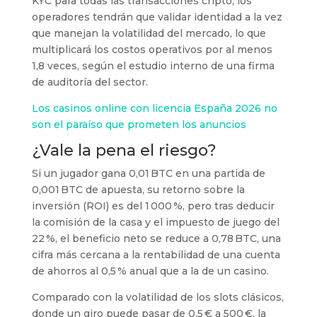
KYC para todas las transacciones cripto, los
operadores tendrán que validar identidad a la vez
que manejan la volatilidad del mercado, lo que
multiplicará los costos operativos por al menos
1,8 veces, según el estudio interno de una firma
de auditoría del sector.
Los casinos online con licencia España 2026 no
son el paraíso que prometen los anuncios
¿Vale la pena el riesgo?
Si un jugador gana 0,01 BTC en una partida de
0,001 BTC de apuesta, su retorno sobre la
inversión (ROI) es del 1 000 %, pero tras deducir
la comisión de la casa y el impuesto de juego del
22 %, el beneficio neto se reduce a 0,78 BTC, una
cifra más cercana a la rentabilidad de una cuenta
de ahorros al 0,5 % anual que a la de un casino.
Comparado con la volatilidad de los slots clásicos,
donde un giro puede pasar de 0,5 € a 500 €, la