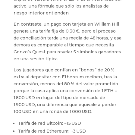
activo, una fórmula que sólo los analistas de
riesgo interior entienden.
En contraste, un pago con tarjeta en William Hill
genera una tarifa fija de 0,30 €, pero el proceso
de conciliación tarda una media de 48 horas, y esa
demora es comparable al tiempo que necesita
Gonzo’s Quest para revelar 5 símbolos ganadores
en una sesión típica.
Los jugadores que confían en “bonos” de 20 %
extra al depositar con Ethereum reciben, tras la
conversión, menos del 80 % del valor prometido
porque la casa aplica una conversión de 1 ETH =
1 800 USD en lugar del tipo de mercado de
1 900 USD, una diferencia que equivale a perder
100 USD en una ronda de 1 000 USD.
Tarifa de red Bitcoin: ~15 USD
Tarifa de red Ethereum: ~3 USD