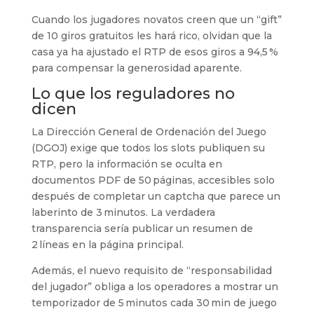
Cuando los jugadores novatos creen que un “gift”
de 10 giros gratuitos les hará rico, olvidan que la
casa ya ha ajustado el RTP de esos giros a 94,5 %
para compensar la generosidad aparente.
Lo que los reguladores no
dicen
La Dirección General de Ordenación del Juego
(DGOJ) exige que todos los slots publiquen su
RTP, pero la información se oculta en
documentos PDF de 50 páginas, accesibles solo
después de completar un captcha que parece un
laberinto de 3 minutos. La verdadera
transparencia sería publicar un resumen de
2 líneas en la página principal.
Además, el nuevo requisito de “responsabilidad
del jugador” obliga a los operadores a mostrar un
temporizador de 5 minutos cada 30 min de juego