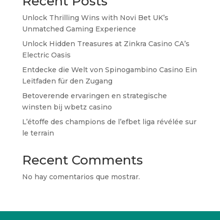
Recent Posts
Unlock Thrilling Wins with Novi Bet UK’s
Unmatched Gaming Experience
Unlock Hidden Treasures at Zinkra Casino CA’s
Electric Oasis
Entdecke die Welt von Spinogambino Casino Ein
Leitfaden für den Zugang
Betoverende ervaringen en strategische
winsten bij wbetz casino
L’étoffe des champions de l’efbet liga révélée sur
le terrain
Recent Comments
No hay comentarios que mostrar.