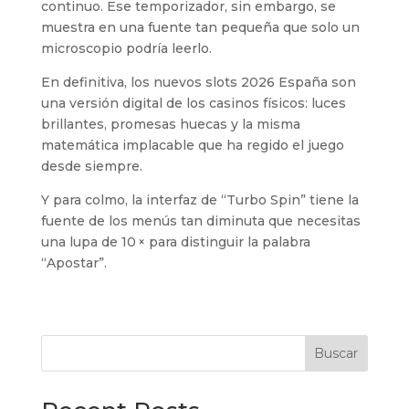
continuo. Ese temporizador, sin embargo, se
muestra en una fuente tan pequeña que solo un
microscopio podría leerlo.
En definitiva, los nuevos slots 2026 España son
una versión digital de los casinos físicos: luces
brillantes, promesas huecas y la misma
matemática implacable que ha regido el juego
desde siempre.
Y para colmo, la interfaz de “Turbo Spin” tiene la
fuente de los menús tan diminuta que necesitas
una lupa de 10 × para distinguir la palabra
“Apostar”.
Buscar