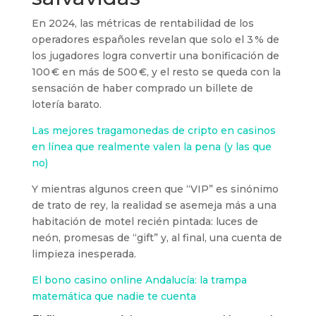
En 2024, las métricas de rentabilidad de los
operadores españoles revelan que solo el 3 % de
los jugadores logra convertir una bonificación de
100 € en más de 500 €, y el resto se queda con la
sensación de haber comprado un billete de
lotería barato.
Las mejores tragamonedas de cripto en casinos
en línea que realmente valen la pena (y las que
no)
Y mientras algunos creen que “VIP” es sinónimo
de trato de rey, la realidad se asemeja más a una
habitación de motel recién pintada: luces de
neón, promesas de “gift” y, al final, una cuenta de
limpieza inesperada.
El bono casino online Andalucía: la trampa
matemática que nadie te cuenta