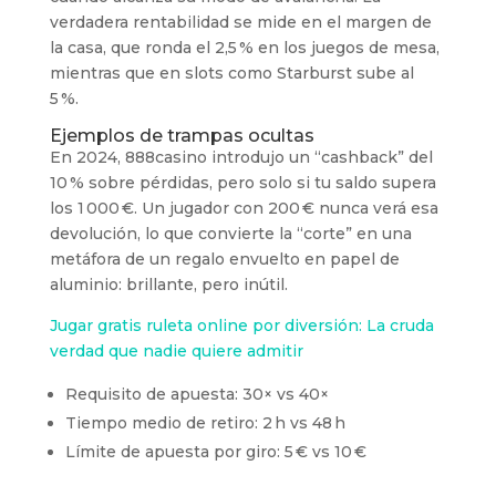
verdadera rentabilidad se mide en el margen de
la casa, que ronda el 2,5 % en los juegos de mesa,
mientras que en slots como Starburst sube al
5 %.
Ejemplos de trampas ocultas
En 2024, 888casino introdujo un “cashback” del
10 % sobre pérdidas, pero solo si tu saldo supera
los 1 000 €. Un jugador con 200 € nunca verá esa
devolución, lo que convierte la “corte” en una
metáfora de un regalo envuelto en papel de
aluminio: brillante, pero inútil.
Jugar gratis ruleta online por diversión: La cruda
verdad que nadie quiere admitir
Requisito de apuesta: 30× vs 40×
Tiempo medio de retiro: 2 h vs 48 h
Límite de apuesta por giro: 5 € vs 10 €