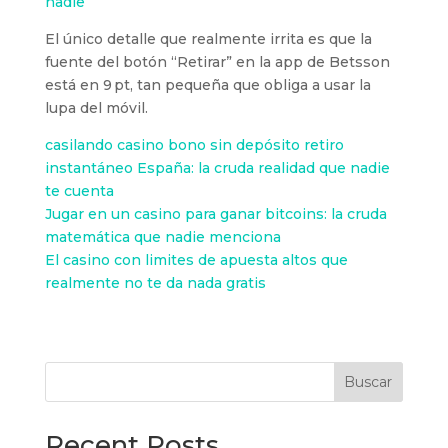
nadie
El único detalle que realmente irrita es que la
fuente del botón “Retirar” en la app de Betsson
está en 9 pt, tan pequeña que obliga a usar la
lupa del móvil.
casilando casino bono sin depósito retiro
instantáneo España: la cruda realidad que nadie
te cuenta
Jugar en un casino para ganar bitcoins: la cruda
matemática que nadie menciona
El casino con limites de apuesta altos que
realmente no te da nada gratis
Buscar
Recent Posts