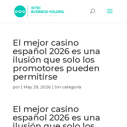
El mejor casino
español 2026 es una
ilusión que solo los
promotores pueden
permitirse
por
|
May 29, 2026
| Sin categoría
El mejor casino
español 2026 es una
ilusión que solo los