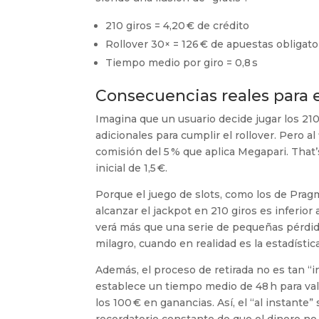
210 giros = 4,20 € de crédito
Rollover 30× = 126 € de apuestas obligato
Tiempo medio por giro = 0,8 s
Consecuencias reales para el
Imagina que un usuario decide jugar los 21
adicionales para cumplir el rollover. Pero a
comisión del 5 % que aplica Megapari. That’s
inicial de 1,5 €.
Porque el juego de slots, como los de Pragma
alcanzar el jackpot en 210 giros es inferior 
verá más que una serie de pequeñas pérdida
milagro, cuando en realidad es la estadístic
Además, el proceso de retirada no es tan “i
establece un tiempo medio de 48 h para vali
los 100 € en ganancias. Así, el “al instante