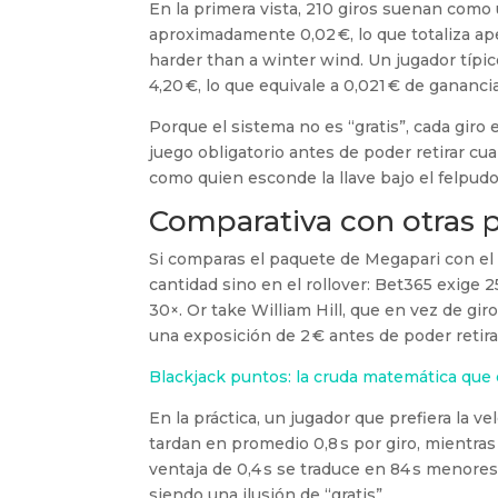
En la primera vista, 210 giros suenan como 
aproximadamente 0,02 €, lo que totaliza ap
harder than a winter wind. Un jugador típi
4,20 €, lo que equivale a 0,021 € de ganancia
Porque el sistema no es “gratis”, cada giro 
juego obligatorio antes de poder retirar cua
como quien esconde la llave bajo el felpudo 
Comparativa con otras
Si comparas el paquete de Megapari con el d
cantidad sino en el rollover: Bet365 exige 2
30×. Or take William Hill, que en vez de gi
una exposición de 2 € antes de poder retira
Blackjack puntos: la cruda matemática que 
En la práctica, un jugador que prefiera la 
tardan en promedio 0,8 s por giro, mientras 
ventaja de 0,4 s se traduce en 84 s menores
siendo una ilusión de “gratis”.