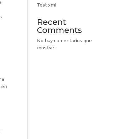
e
Test xml
s
Recent
Comments
No hay comentarios que
mostrar.
ene
o en
e