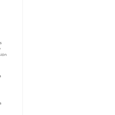
as
y
sión
a
a