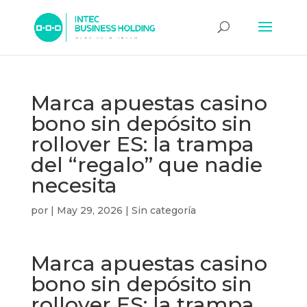
Marca apuestas casino
bono sin depósito sin
rollover ES: la trampa
del “regalo” que nadie
necesita
por
|
May 29, 2026
| Sin categoría
Marca apuestas casino
bono sin depósito sin
rollover ES: la trampa