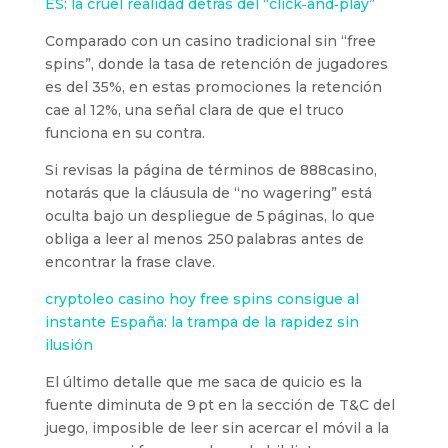
ES: la cruel realidad detrás del “click‑and‑play”
Comparado con un casino tradicional sin “free
spins”, donde la tasa de retención de jugadores
es del 35%, en estas promociones la retención
cae al 12%, una señal clara de que el truco
funciona en su contra.
Si revisas la página de términos de 888casino,
notarás que la cláusula de “no wagering” está
oculta bajo un despliegue de 5 páginas, lo que
obliga a leer al menos 250 palabras antes de
encontrar la frase clave.
cryptoleo casino hoy free spins consigue al
instante España: la trampa de la rapidez sin
ilusión
El último detalle que me saca de quicio es la
fuente diminuta de 9 pt en la sección de T&C del
juego, imposible de leer sin acercar el móvil a la