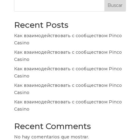
Buscar
Recent Posts
Как взаимодействовать с сообществом Pinco
Casino
Как взаимодействовать с сообществом Pinco
Casino
Как взаимодействовать с сообществом Pinco
Casino
Как взаимодействовать с сообществом Pinco
Casino
Как взаимодействовать с сообществом Pinco
Casino
Recent Comments
No hay comentarios que mostrar.