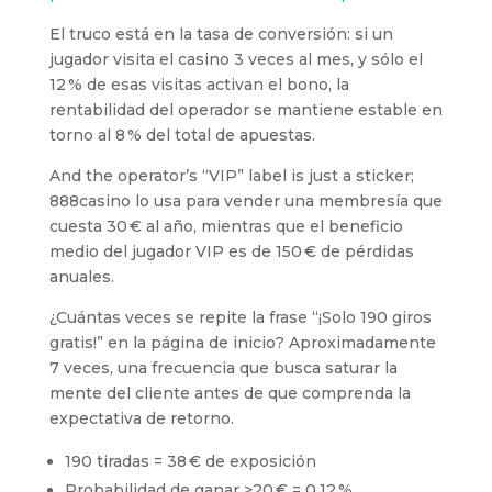
El truco está en la tasa de conversión: si un
jugador visita el casino 3 veces al mes, y sólo el
12 % de esas visitas activan el bono, la
rentabilidad del operador se mantiene estable en
torno al 8 % del total de apuestas.
And the operator’s “VIP” label is just a sticker;
888casino lo usa para vender una membresía que
cuesta 30 € al año, mientras que el beneficio
medio del jugador VIP es de 150 € de pérdidas
anuales.
¿Cuántas veces se repite la frase “¡Solo 190 giros
gratis!” en la página de inicio? Aproximadamente
7 veces, una frecuencia que busca saturar la
mente del cliente antes de que comprenda la
expectativa de retorno.
190 tiradas = 38 € de exposición
Probabilidad de ganar >20 € = 0,12 %