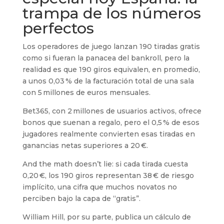
trampa de los números
perfectos
Los operadores de juego lanzan 190 tiradas gratis
como si fueran la panacea del bankroll, pero la
realidad es que 190 giros equivalen, en promedio,
a unos 0,03 % de la facturación total de una sala
con 5 millones de euros mensuales.
Bet365, con 2 millones de usuarios activos, ofrece
bonos que suenan a regalo, pero el 0,5 % de esos
jugadores realmente convierten esas tiradas en
ganancias netas superiores a 20 €.
And the math doesn’t lie: si cada tirada cuesta
0,20 €, los 190 giros representan 38 € de riesgo
implícito, una cifra que muchos novatos no
perciben bajo la capa de “gratis”.
William Hill, por su parte, publica un cálculo de